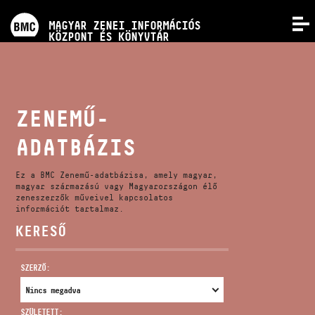
PROGRAMOK
MAGYAR ZENEI INFORMÁCIÓS
MENÜ
KÖZPONT ÉS KÖNYVTÁR
VERSENYEK
KÉPZÉSEK
ZENEMŰ-
ADATBÁZIS
KIADVÁNYOK
Ez a BMC Zenemű-adatbázisa, amely magyar,
RÓLUNK
magyar származású vagy Magyarországon élő
zeneszerzők műveivel kapcsolatos
információt tartalmaz.
KERESŐ
KAPCSOLAT
SZERZŐ:
VIDEÓ GALÉRIA
SZÜLETETT: