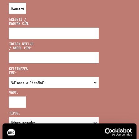
EREDETI /
MAGYAR CÍM:
CÍM
IDEGEN NYELVŰ
/ ANGOL CÍM:
EMAIL
infokozpont@bmc.hu
KELETKEZÉS
ÉVE:
TELEFON
VAGY:
NYITVA TARTÁS
TÍPUS:
ÚJ KERESÉS