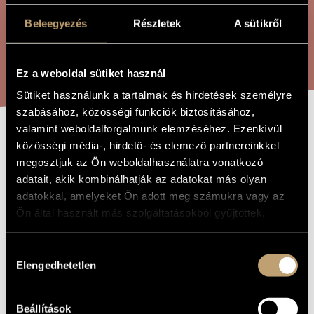
ÖSSZETETT KERESÉS
MŰVÉSZADATBÁZIS
Beleegyezés
Részletek
A sütikről
ZENEMŰ-ADATBÁZIS
KERESÉS
ZENEI KÖNYVTÁR, ONLINE KATALÓGUS
Ez a weboldal sütiket használ
Sütiket használunk a tartalmak és hirdetések személyre
szabásához, közösségi funkciók biztosításához,
valamint weboldalforgalmunk elemzéséhez. Ezenkívül
LIBER EXITIUM
közösségi média-, hirdető- és elemező partnereinkkel
A MŰ CÍME
megosztjuk az Ön weboldalhasználatra vonatkozó
adatait, akik kombinálhatják az adatokat más olyan
Tóth Péter
ZENESZERZŐ
adatokkal, amelyeket Ön adott meg számukra vagy az
Ön által használt más szolgáltatásokból gyűjtöttek.
Liber exitium
EREDETI /
MAGYAR CÍM
Liber exitium
IDEGEN
Hozzájárulás
NYELVŰ /
Elengedhetetlen
kiválasztása
ANGOL CÍM
Vonósnégyesre
ALCÍM
Kamarazene
TÍPUS
Beállítások