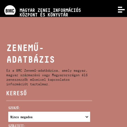
PROGRAMOK
MAGYAR ZENEI INFORMÁCIÓS
MENÜ
KÖZPONT ÉS KÖNYVTÁR
VERSENYEK
KÉPZÉSEK
ZENEMŰ-
ADATBÁZIS
KIADVÁNYOK
Ez a BMC Zenemű-adatbázisa, amely magyar,
RÓLUNK
magyar származású vagy Magyarországon élő
zeneszerzők műveivel kapcsolatos
információt tartalmaz.
KERESŐ
KAPCSOLAT
SZERZŐ:
VIDEÓ GALÉRIA
SZÜLETETT: