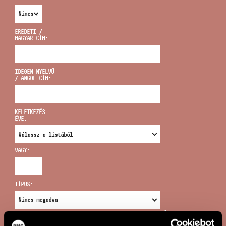
EREDETI /
MAGYAR CÍM:
CÍM
IDEGEN NYELVŰ
/ ANGOL CÍM:
EMAIL
infokozpont@bmc.hu
KELETKEZÉS
ÉVE:
TELEFON
VAGY:
NYITVA TARTÁS
TÍPUS:
ÚJ KERESÉS