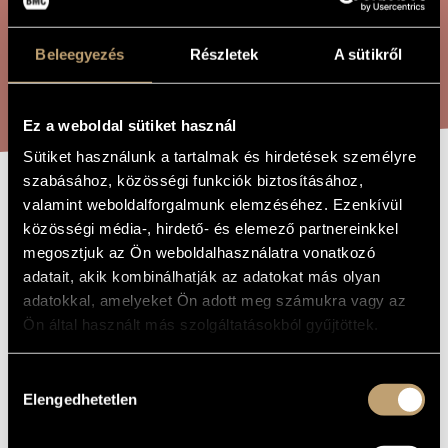
ÖSSZETETT KERESÉS
MŰVÉSZADATBÁZIS
Beleegyezés
Részletek
A sütikről
ZENEMŰ-ADATBÁZIS
KERESÉS
ZENEI KÖNYVTÁR, ONLINE KATALÓGUS
Ez a weboldal sütiket használ
Sütiket használunk a tartalmak és hirdetések személyre
szabásához, közösségi funkciók biztosításához,
CAPRICCIO
valamint weboldalforgalmunk elemzéséhez. Ezenkívül
A MŰ CÍME
közösségi média-, hirdető- és elemező partnereinkkel
megosztjuk az Ön weboldalhasználatra vonatkozó
Buttykay Ákos
ZENESZERZŐ
adatait, akik kombinálhatják az adatokat más olyan
adatokkal, amelyeket Ön adott meg számukra vagy az
Capriccio
EREDETI /
Ön által használt más szolgáltatásokból gyűjtöttek.
MAGYAR CÍM
Capriccio
IDEGEN
NYELVŰ /
Hozzájárulás
ANGOL CÍM
Elengedhetetlen
kiválasztása
Hegedűre és zongorára
ALCÍM
"to my daughter Emmy"
AJÁNLÁS