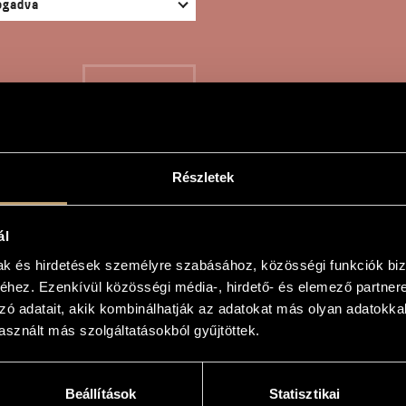
KERESÉS
Részletek
SZTRÓF
ál
mak és hirdetések személyre szabásához, közösségi funkciók biz
hez. Ezenkívül közösségi média-, hirdető- és elemező partner
e
zó adatait, akik kombinálhatják az adatokat más olyan adatokka
sznált más szolgáltatásokból gyűjtöttek.
Beállítások
Statisztikai
llóra, 2 szintetizátorra és élő elektronikára