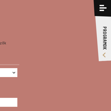
PROGRAMOK
KÉPZÉSEK
PROGRAMOK
RÓLUNK
zők
VIDEÓ GALÉRIA