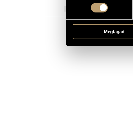
1993
A MŰ KELETKEZÉSI ÉVE
Elektroakusz
TÍPUS
Megtagad
fl., vlc. - 2 s
ELŐADÓI APPARÁTUS
MS
KOTTAKIADÓ / FORRÁS