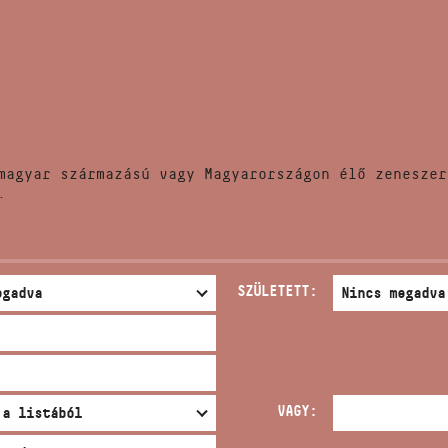
HÍREK
CÍM
VERSENYEK
EMAIL
infokozpont@bmc.hu
KIADVÁNYOK
TELEFON
magyar származású vagy Magyarországon élő zeneszer
KAPCSOLAT
.
NYITVA TARTÁS
SZÜLETETT:
VAGY: