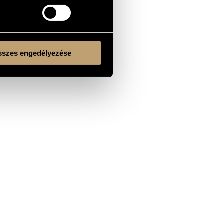
szes engedélyezése
Kulturális és Innovációs Minisztérium
Nemzeti Kulturális Alap
Ferencváros