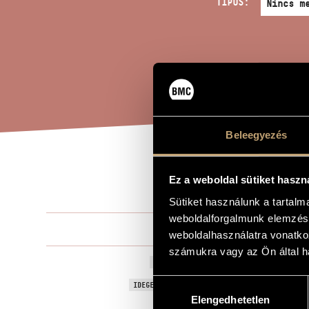
TÍPUS:
Beleegyezés
APO
A MŰ CÍME
Ez a weboldal sütiket haszn
Sütiket használunk a tartal
weboldalforgalmunk elemzésé
Olsvay Endr
ZENESZERZŐ
weboldalhasználatra vonatko
számukra vagy az Ön által ha
Aposztróf
EREDETI / MAGYAR CÍM
Hozzájárulás
Apostrophe
IDEGEN NYELVŰ / ANGOL CÍM
Elengedhetetlen
kiválasztása
Fuvolára, cse
ALCÍM