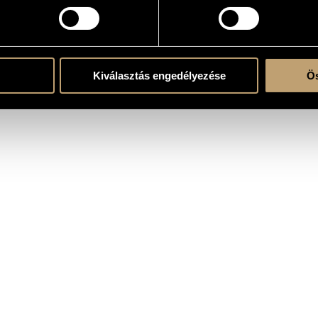
tikus zene
Kiválasztás engedélyezése
Ös
ynth. - live electronics