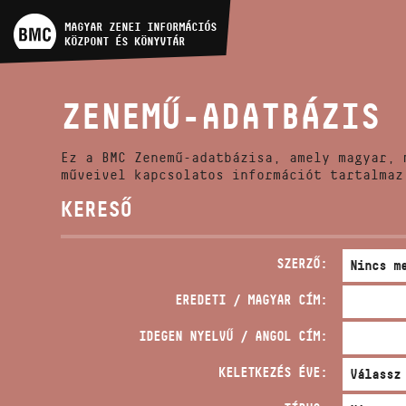
MŰVÉSZADATBÁZIS
MAGYAR ZENEI INFORMÁCIÓS
KÖZPONT ÉS KÖNYVTÁR
ZENEMŰ-ADATBÁZIS
ZENEMŰ-ADATBÁZIS
ZENEI KÖNYVTÁR, ONLINE
KATALÓGUS
Ez a BMC Zenemű-adatbázisa, amely magyar, 
műveivel kapcsolatos információt tartalmaz
KERESŐ
SZERZŐ:
EREDETI / MAGYAR CÍM:
IDEGEN NYELVŰ / ANGOL CÍM:
KELETKEZÉS ÉVE: