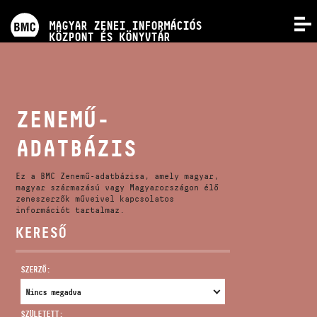
PROGRAMOK
MAGYAR ZENEI INFORMÁCIÓS
MENÜ
KÖZPONT ÉS KÖNYVTÁR
VERSENYEK
KÉPZÉSEK
ZENEMŰ-
ADATBÁZIS
KIADVÁNYOK
Ez a BMC Zenemű-adatbázisa, amely magyar,
RÓLUNK
magyar származású vagy Magyarországon élő
zeneszerzők műveivel kapcsolatos
információt tartalmaz.
KERESŐ
KAPCSOLAT
SZERZŐ:
VIDEÓ GALÉRIA
SZÜLETETT: