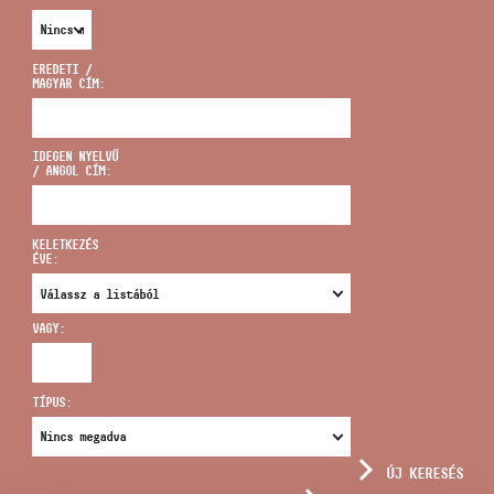
EREDETI /
MAGYAR CÍM:
CÍM
IDEGEN NYELVŰ
/ ANGOL CÍM:
EMAIL
infokozpont@bmc.hu
KELETKEZÉS
ÉVE:
TELEFON
VAGY:
NYITVA TARTÁS
TÍPUS:
ÚJ KERESÉS