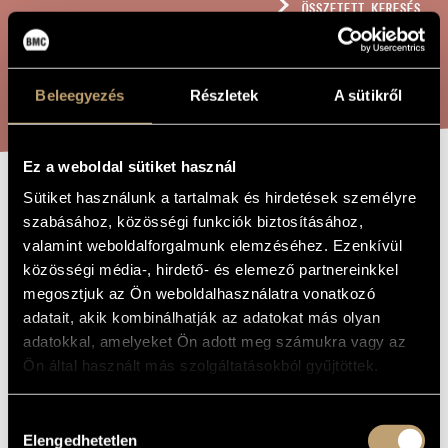
ÖSSZETETT KERESÉS
MŰVÉSZADATBÁZIS
ZENEMŰ-ADATBÁZIS
KERESÉS
Beleegyezés
Részletek
A sütikről
ZENEI KÖNYVTÁR, ONLINE KATALÓGUS
Ez a weboldal sütiket használ
Sütiket használunk a tartalmak és hirdetések személyre
FANTÁZIA
A MŰ CÍME
szabásához, közösségi funkciók biztosításához,
valamint weboldalforgalmunk elemzéséhez. Ezenkívül
közösségi média-, hirdető- és elemező partnereinkkel
Reményi Attila
ZENESZERZŐ
megosztjuk az Ön weboldalhasználatra vonatkozó
Fantázia
EREDETI /
adatait, akik kombinálhatják az adatokat más olyan
MAGYAR CÍM
adatokkal, amelyeket Ön adott meg számukra vagy az
Fantasy
IDEGEN
Ön által használt más szolgáltatásokból gyűjtöttek.
NYELVŰ /
ANGOL CÍM
Csellóra és hárfára
ALCÍM
Hozzájárulás
2010
A MŰ
Elengedhetetlen
kiválasztása