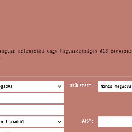
HÍREK
CÍM
VERSENYEK
EMAIL
infokozpont@bmc.hu
KIADVÁNYOK
TELEFON
magyar származású vagy Magyarországon élő zeneszer
KAPCSOLAT
.
NYITVA TARTÁS
SZÜLETETT:
VAGY: