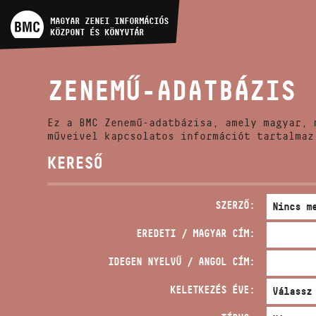
MŰVÉSZADATBÁZIS
MAGYAR ZENEI INFORMÁCIÓS
KÖZPONT ÉS KÖNYVTÁR
ZENEMŰ-ADATBÁZIS
ZENEMŰ-ADATBÁZIS
ZENEI KÖNYVTÁR, ONLINE
KATALÓGUS
Ez a BMC Zenemű-adatbázisa, amely magyar, 
műveivel kapcsolatos információt tartalmaz
KERESŐ
SZERZŐ:
EREDETI / MAGYAR CÍM:
IDEGEN NYELVŰ / ANGOL CÍM:
KELETKEZÉS ÉVE: