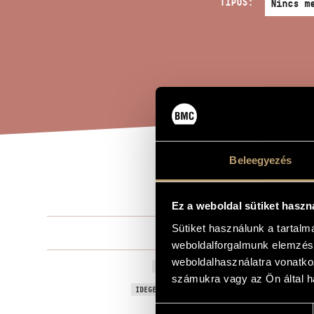
TÍPUS:
Beleegyezés
TRÉ
A MŰ CÍME
Ez a weboldal sütiket haszn
Sütiket használunk a tartal
Sulyok Imre
ZENESZERZŐ
weboldalforgalmunk elemzésé
weboldalhasználatra vonatko
Tréfás népd
EREDETI / MAGYAR CÍM
számukra vagy az Ön által ha
Humorous Fo
IDEGEN NYELVŰ / ANGOL CÍM
Hozzájárulás
Egyneműkar
ALCÍM