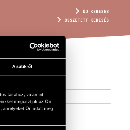
ÚJ KERESÉS
ÖSSZETETT KERESÉS
A sütikről
tosításához, valamint
einkkel megosztjuk az Ön
l, amelyeket Ön adott meg