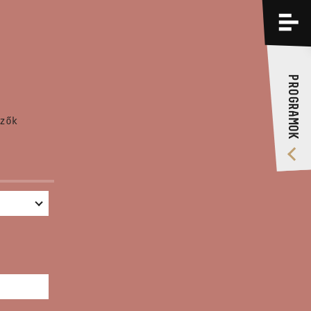
PROGRAMOK
KÉPZÉSEK
PROGRAMOK
RÓLUNK
zők
VIDEÓ GALÉRIA