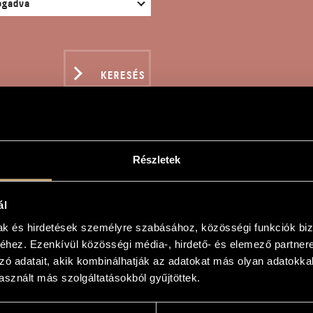
KERESÉS
Részletek
FÁS NÉPDALOK
ál
mak és hirdetések személyre szabásához, közösségi funkciók biz
hez. Ezenkívül közösségi média-, hirdető- és elemező partner
zó adatait, akik kombinálhatják az adatokat más olyan adatokka
alok
sznált más szolgáltatásokból gyűjtöttek.
lk Songs
ra és kamarazenekarra