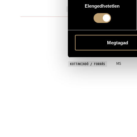
Elengedhetetlen
kiválasztása
1950
A MŰ KELETKEZÉSI ÉVE
Kórusra és 
TÍPUS
choir (equal
ELŐADÓI APPARÁTUS
Megtagad
Folk song(s)
SZÖVEG
Hungarian
NYELV
MS
KOTTAKIADÓ / FORRÁS