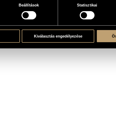
Beállítások
Statisztikai
kamarazenekarra
 voices) - chamber orchestra
Kiválasztás engedélyezése
Ös