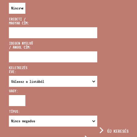
EREDETI /
MAGYAR CÍM:
CÍM
IDEGEN NYELVŰ
/ ANGOL CÍM:
EMAIL
infokozpont@bmc.hu
KELETKEZÉS
ÉVE:
TELEFON
VAGY:
NYITVA TARTÁS
TÍPUS:
ÚJ KERESÉS