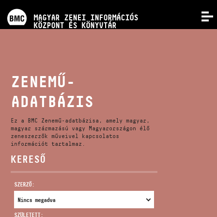
PROGRAMOK
MAGYAR ZENEI INFORMÁCIÓS
MENÜ
KÖZPONT ÉS KÖNYVTÁR
VERSENYEK
KÉPZÉSEK
ZENEMŰ-
ADATBÁZIS
KIADVÁNYOK
Ez a BMC Zenemű-adatbázisa, amely magyar,
RÓLUNK
magyar származású vagy Magyarországon élő
zeneszerzők műveivel kapcsolatos
információt tartalmaz.
KERESŐ
KAPCSOLAT
SZERZŐ:
VIDEÓ GALÉRIA
SZÜLETETT: