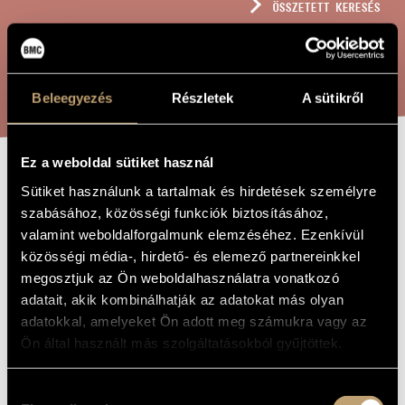
ÖSSZETETT KERESÉS
MŰVÉSZADATBÁZIS
ZENEMŰ-ADATBÁZIS
KERESÉS
ZENEI KÖNYVTÁR, ONLINE KATALÓGUS
Beleegyezés
Részletek
A sütikről
Ez a weboldal sütiket használ
KONYHAI BÁL
A MŰ CÍME
Sütiket használunk a tartalmak és hirdetések személyre
szabásához, közösségi funkciók biztosításához,
valamint weboldalforgalmunk elemzéséhez. Ezenkívül
Sulyok Imre
ZENESZERZŐ
közösségi média-, hirdető- és elemező partnereinkkel
megosztjuk az Ön weboldalhasználatra vonatkozó
Konyhai bál
EREDETI /
MAGYAR CÍM
adatait, akik kombinálhatják az adatokat más olyan
Kitchen Ball
adatokkal, amelyeket Ön adott meg számukra vagy az
IDEGEN
NYELVŰ /
Ön által használt más szolgáltatásokból gyűjtöttek.
ANGOL CÍM
Gyermekkarra és zongorára, négy kézre
ALCÍM
Hozzájárulás
1967
A MŰ