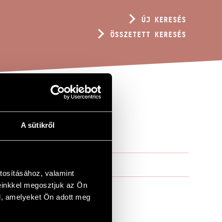
ÚJ KERESÉS
ÖSSZETETT KERESÉS
A sütikről
tosításához, valamint
einkkel megosztjuk az Ön
l, amelyeket Ön adott meg