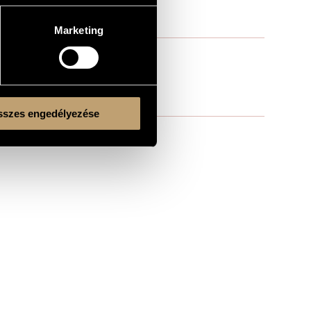
Marketing
szes engedélyezése