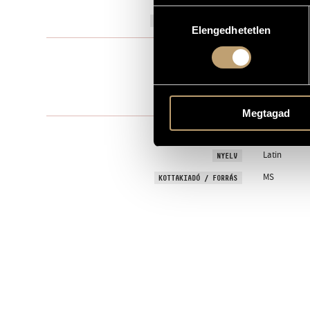
Hozzájárulás
2019
A MŰ KELETKEZÉSI ÉVE
Elengedhetetlen
kiválasztása
Szólóhang(o
TÍPUS
voice soli - m
ELŐADÓI APPARÁTUS
One movem
TÉTELEK, RÉSZEK
Megtagad
liturgical
SZÖVEG
Latin
NYELV
MS
KOTTAKIADÓ / FORRÁS