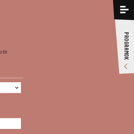
PROGRAMOK
KÉPZÉSEK
PROGRAMOK
RÓLUNK
zők
VIDEÓ GALÉRIA