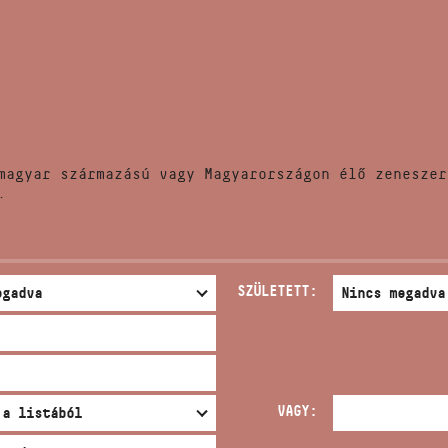
HÍREK
CÍM
VERSENYEK
EMAIL
infokozpont@bmc.hu
KIADVÁNYOK
TELEFON
magyar származású vagy Magyarországon élő zeneszer
KAPCSOLAT
.
NYITVA TARTÁS
SZÜLETETT:
VAGY: