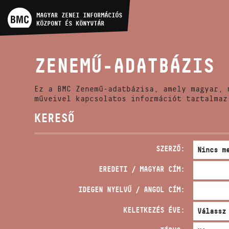
MŰVÉSZADATBÁZIS
MAGYAR ZENEI INFORMÁCIÓS
KÖZPONT ÉS KÖNYVTÁR
ZENEMŰ-ADATBÁZIS
ZENEMŰ-ADATBÁZIS
ZENEI KÖNYVTÁR, ONLINE
KATALÓGUS
Ez a BMC Zenemű-adatbázisa, amely magyar, 
műveivel kapcsolatos információt tartalmaz
KERESŐ
SZERZŐ:
EREDETI / MAGYAR CÍM:
IDEGEN NYELVŰ / ANGOL CÍM:
KELETKEZÉS ÉVE: