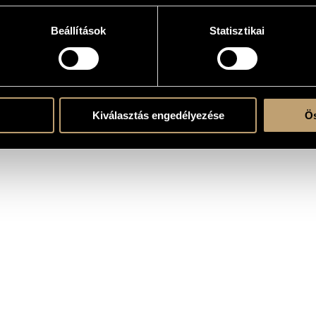
Beállítások
Statisztikai
k)ra, kórusra és kamaraegyüttesre
ixed choir (S-A-T-B), cl., cl.b. - timp. - org. - vlc.
ent
Kiválasztás engedélyezése
Ös