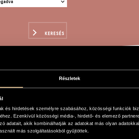
KERESÉS
BA TESTAMENTI
Részletek
ál
ly
mak és hirdetések személyre szabásához, közösségi funkciók biz
hez. Ezenkívül közösségi média-, hirdető- és elemező partner
menti
zó adatait, akik kombinálhatják az adatokat más olyan adatokka
menti
sznált más szolgáltatásokból gyűjtöttek.
 szólistákra, csellóra, klarinétra, basszusklarinétra, üstdobokra és orgonára