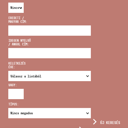
EREDETI /
MAGYAR CÍM:
CÍM
IDEGEN NYELVŰ
/ ANGOL CÍM:
EMAIL
infokozpont@bmc.hu
KELETKEZÉS
ÉVE:
TELEFON
VAGY:
NYITVA TARTÁS
TÍPUS:
ÚJ KERESÉS