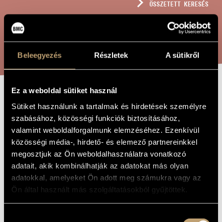
ÖSSZETETT KERESÉS
MŰVÉSZADATBÁZIS
ZENEMŰ-ADATBÁZIS
KERESÉS
ZENEI KÖNYVTÁR, ONLINE KATALÓGUS
Beleegyezés
Részletek
A sütikről
Ez a weboldal sütiket használ
GITÁRTRIÓ, OP.
A MŰ CÍME
Sütiket használunk a tartalmak és hirdetések személyre
33
szabásához, közösségi funkciók biztosításához,
valamint weboldalforgalmunk elemzéséhez. Ezenkívül
közösségi média-, hirdető- és elemező partnereinkkel
Jemnitz Sándor
ZENESZERZŐ
megosztjuk az Ön weboldalhasználatra vonatkozó
adatait, akik kombinálhatják az adatokat más olyan
Gitártrió, Op. 33
EREDETI /
adatokkal, amelyeket Ön adott meg számukra vagy az
MAGYAR CÍM
Ön által használt más szolgáltatásokból gyűjtöttek.
Guitar Trio, Op. 33
IDEGEN
NYELVŰ /
ANGOL CÍM
Hozzájárulás
Gitárra, hegedűre és brácsára
ALCÍM