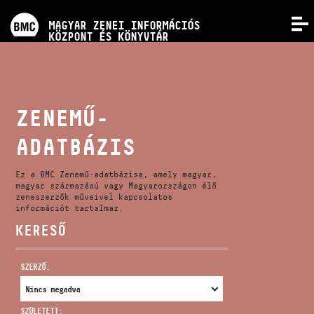
PROGRAMOK
MAGYAR ZENEI INFORMÁCIÓS
MENÜ
KÖZPONT ÉS KÖNYVTÁR
VERSENYEK
KÉPZÉSEK
ZENEMŰ-
ADATBÁZIS
KIADVÁNYOK
Ez a BMC Zenemű-adatbázisa, amely magyar,
RÓLUNK
magyar származású vagy Magyarországon élő
zeneszerzők műveivel kapcsolatos
információt tartalmaz.
KERESŐ
KAPCSOLAT
SZERZŐ:
VIDEÓ GALÉRIA
SZÜLETETT: