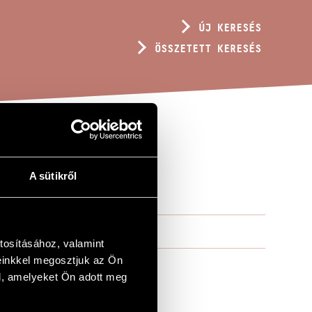
ÚJ KERESÉS
ÖSSZETETT KERESÉS
A sütikről
tosításához, valamint
einkkel megosztjuk az Ön
l, amelyeket Ön adott meg