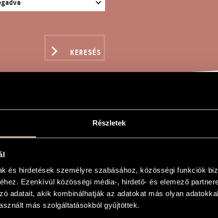
KERESÉS
SZONÁTA, OP. 28
Részletek
ál
dor
mak és hirdetések személyre szabásához, közösségi funkciók biz
hez. Ezenkívül közösségi média-, hirdető- és elemező partner
 Op. 28
zó adatait, akik kombinálhatják az adatokat más olyan adatokka
 Op. 28
sznált más szolgáltatásokból gyűjtöttek.
és banjo-ra