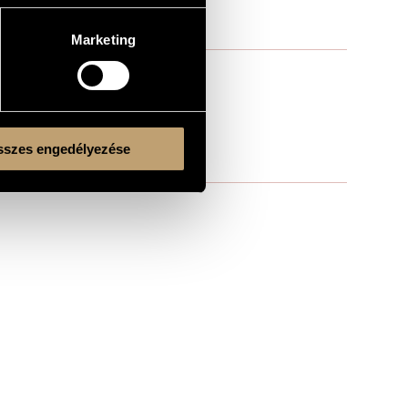
Marketing
szes engedélyezése