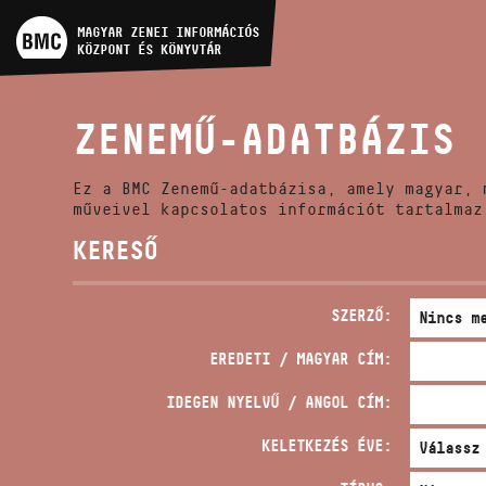
MŰVÉSZADATBÁZIS
MAGYAR ZENEI INFORMÁCIÓS
KÖZPONT ÉS KÖNYVTÁR
ZENEMŰ-ADATBÁZIS
ZENEMŰ-ADATBÁZIS
ZENEI KÖNYVTÁR, ONLINE
KATALÓGUS
Ez a BMC Zenemű-adatbázisa, amely magyar, 
műveivel kapcsolatos információt tartalmaz
KERESŐ
SZERZŐ:
EREDETI / MAGYAR CÍM:
IDEGEN NYELVŰ / ANGOL CÍM:
KELETKEZÉS ÉVE: