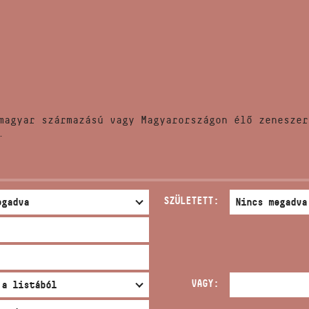
HÍREK
CÍM
VERSENYEK
EMAIL
infokozpont@bmc.hu
KIADVÁNYOK
TELEFON
magyar származású vagy Magyarországon élő zeneszer
KAPCSOLAT
.
NYITVA TARTÁS
SZÜLETETT:
VAGY: