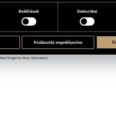
Beállítások
Statisztikai
e
Kiválasztás engedélyezése
Ös
(New Hungarian Music Association)