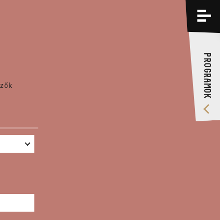
PROGRAMOK
KÉPZÉSEK
PROGRAMOK
RÓLUNK
zők
VIDEÓ GALÉRIA