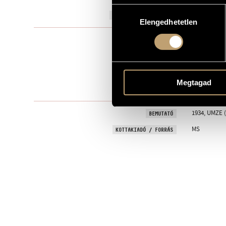
Hozzájárulás
1934
A MŰ KELETKEZÉSI ÉVE
Elengedhetetlen
kiválasztása
Kamarazen
TÍPUS
2
ELŐADÓK SZÁMA
sax., banjo
ELŐADÓI APPARÁTUS
Megtagad
18 perc
IDŐTARTAM
1934, UMZE 
BEMUTATÓ
MS
KOTTAKIADÓ / FORRÁS