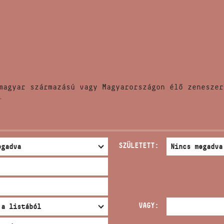
HÍREK
CÍM
VERSENYEK
EMAIL
infokozpont@bmc.hu
KIADVÁNYOK
TELEFON
magyar származású vagy Magyarországon élő zeneszer
KAPCSOLAT
.
NYITVA TARTÁS
SZÜLETETT:
VAGY: