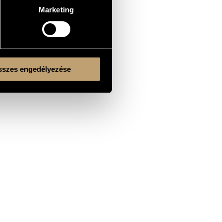
Marketing
szes engedélyezése
rchitecture;