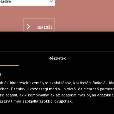
KERESÉS
Részletek
NIKÁS ÉNEK 2019
ál
mak és hirdetések személyre szabásához, közösségi funkciók biz
n
hez. Ezenkívül közösségi média-, hirdető- és elemező partner
zó adatait, akik kombinálhatják az adatokat más olyan adatokka
ek 2019
sznált más szolgáltatásokból gyűjtöttek.
ong 2019
lj törvényt, Werbőczi" című versére, Rajk László (1949–2019) emlékére