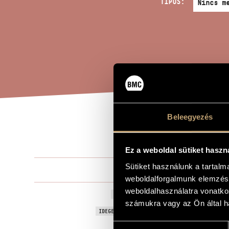
TÍPUS:
Beleegyezés
KRÓ
A MŰ CÍME
Ez a weboldal sütiket haszn
Sütiket használunk a tartal
Jeney Zoltá
ZENESZERZŐ
weboldalforgalmunk elemzésé
weboldalhasználatra vonatko
Krónikás én
EREDETI / MAGYAR CÍM
számukra vagy az Ön által ha
Historical S
IDEGEN NYELVŰ / ANGOL CÍM
Hozzájárulás
Ady Endre "Ü
ALCÍM