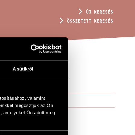
ÚJ KERESÉS
ÖSSZETETT KERESÉS
A sütikről
tosításához, valamint
einkkel megosztjuk az Ön
l, amelyeket Ön adott meg