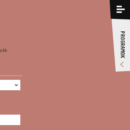
PROGRAMOK
KÉPZÉSEK
PROGRAMOK
RÓLUNK
zők
VIDEÓ GALÉRIA