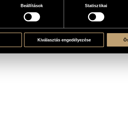
Beállítások
Statisztikai
zása folyamatban
Kiválasztás engedélyezése
Ös
19, "FUGA 10 Jubilee Concert", CentriFUGA Production, FUGA - Budapest Center of A