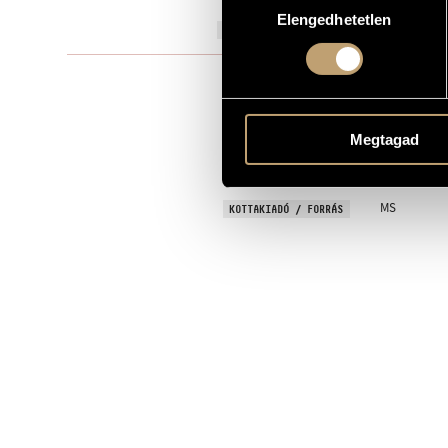
Elengedhetetlen
kiválasztása
2019
A MŰ KELETKEZÉSI ÉVE
!meghatáro
TÍPUS
ADY, Endre
SZÖVEG
Megtagad
Hungarian
NYELV
6 October 20
BEMUTATÓ
MS
KOTTAKIADÓ / FORRÁS