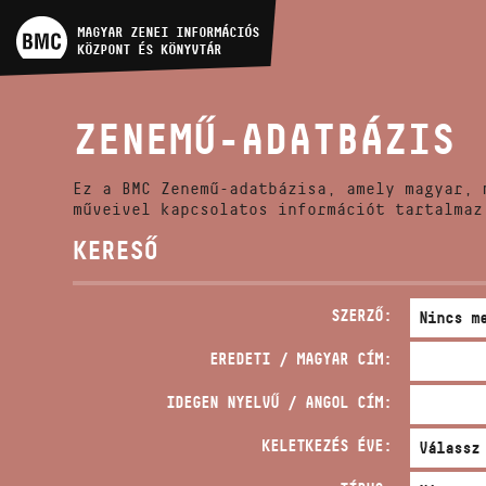
MŰVÉSZADATBÁZIS
MAGYAR ZENEI INFORMÁCIÓS
KÖZPONT ÉS KÖNYVTÁR
ZENEMŰ-ADATBÁZIS
ZENEMŰ-ADATBÁZIS
ZENEI KÖNYVTÁR, ONLINE
KATALÓGUS
Ez a BMC Zenemű-adatbázisa, amely magyar, 
műveivel kapcsolatos információt tartalmaz
KERESŐ
SZERZŐ:
EREDETI / MAGYAR CÍM:
IDEGEN NYELVŰ / ANGOL CÍM:
KELETKEZÉS ÉVE: