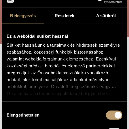
ÖSSZETETT KERESÉS
MŰVÉSZADATBÁZIS
Beleegyezés
Részletek
A sütikről
ZENEMŰ-ADATBÁZIS
KERESÉS
ZENEI KÖNYVTÁR, ONLINE KATALÓGUS
Ez a weboldal sütiket használ
Sütiket használunk a tartalmak és hirdetések személyre
szabásához, közösségi funkciók biztosításához,
FIAMME
valamint weboldalforgalmunk elemzéséhez. Ezenkívül
A MŰ CÍME
közösségi média-, hirdető- és elemező partnereinkkel
megosztjuk az Ön weboldalhasználatra vonatkozó
(Szakács) Ajtony Csaba
ZENESZERZŐ
adatait, akik kombinálhatják az adatokat más olyan
adatokkal, amelyeket Ön adott meg számukra vagy az
Fiamme
EREDETI /
Ön által használt más szolgáltatásokból gyűjtöttek.
MAGYAR CÍM
Fiamme
IDEGEN
NYELVŰ /
Hozzájárulás
ANGOL CÍM
Elengedhetetlen
kiválasztása
Orgonára és csellóra
ALCÍM
Kamarazene
TÍPUS