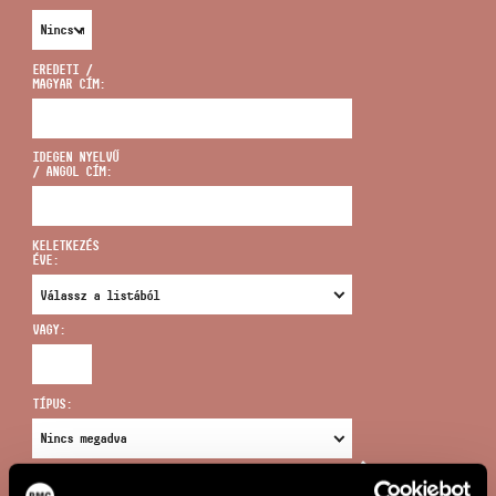
EREDETI /
MAGYAR CÍM:
CÍM
IDEGEN NYELVŰ
/ ANGOL CÍM:
EMAIL
infokozpont@bmc.hu
KELETKEZÉS
ÉVE:
TELEFON
VAGY:
NYITVA TARTÁS
TÍPUS:
ÚJ KERESÉS