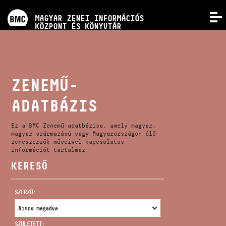
PROGRAMOK
MAGYAR ZENEI INFORMÁCIÓS
MENÜ
KÖZPONT ÉS KÖNYVTÁR
VERSENYEK
KÉPZÉSEK
ZENEMŰ-
ADATBÁZIS
KIADVÁNYOK
Ez a BMC Zenemű-adatbázisa, amely magyar,
RÓLUNK
magyar származású vagy Magyarországon élő
zeneszerzők műveivel kapcsolatos
információt tartalmaz.
KERESŐ
KAPCSOLAT
SZERZŐ:
VIDEÓ GALÉRIA
SZÜLETETT: