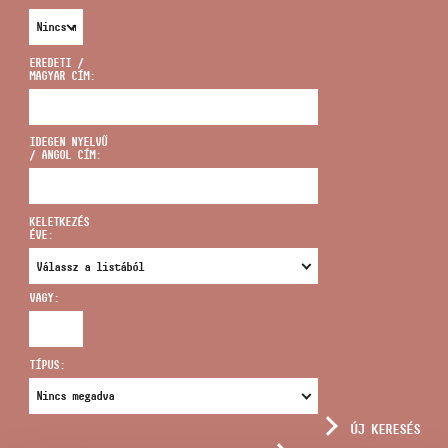
EREDETI /
MAGYAR CÍM:
CÍM
IDEGEN NYELVŰ
/ ANGOL CÍM:
EMAIL
infokozpont@bmc.hu
KELETKEZÉS
ÉVE:
TELEFON
VAGY:
NYITVA TARTÁS
TÍPUS:
ÚJ KERESÉS