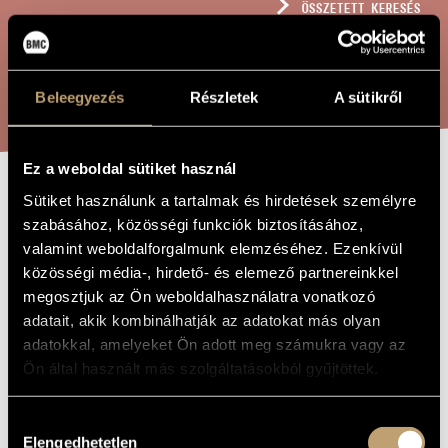
ÖSSZETETT KERESÉS
MŰVÉSZADATBÁZIS
ZENEMŰ-ADATBÁZIS
KERESÉS
Beleegyezés
Részletek
A sütikről
ZENEI KÖNYVTÁR, ONLINE KATALÓGUS
Ez a weboldal sütiket használ
Sütiket használunk a tartalmak és hirdetések személyre
VIRÁGHULLÁS
A MŰ CÍME
szabásához, közösségi funkciók biztosításához,
II.
valamint weboldalforgalmunk elemzéséhez. Ezenkívül
közösségi média-, hirdető- és elemező partnereinkkel
megosztjuk az Ön weboldalhasználatra vonatkozó
Mohay Miklós
ZENESZERZŐ
adatait, akik kombinálhatják az adatokat más olyan
adatokkal, amelyeket Ön adott meg számukra vagy az
Virághullás II.
EREDETI /
MAGYAR CÍM
Ön által használt más szolgáltatásokból gyűjtöttek.
Flower Fall No. 2
IDEGEN
NYELVŰ /
ANGOL CÍM
Hozzájárulás
Nőikarra, Kiss Magda versére
Elengedhetetlen
ALCÍM
kiválasztása