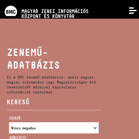
PROGRAMOK
MAGYAR ZENEI INFORMÁCIÓS
MENÜ
KÖZPONT ÉS KÖNYVTÁR
VERSENYEK
KÉPZÉSEK
ZENEMŰ-
ADATBÁZIS
KIADVÁNYOK
Ez a BMC Zenemű-adatbázisa, amely magyar,
RÓLUNK
magyar származású vagy Magyarországon élő
zeneszerzők műveivel kapcsolatos
információt tartalmaz.
KERESŐ
KAPCSOLAT
SZERZŐ:
VIDEÓ GALÉRIA
SZÜLETETT: