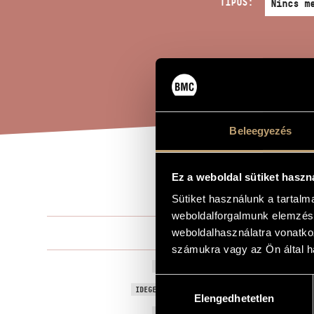
TÍPUS:
Beleegyezés
LID
Ez a weboldal sütiket haszn
A MŰ CÍME
Sütiket használunk a tartal
weboldalforgalmunk elemzésé
Solti Árpád
weboldalhasználatra vonatko
ZENESZERZŐ
számukra vagy az Ön által ha
Lidércnyom
EREDETI / MAGYAR CÍM
Hozzájárulás
Nightmare
IDEGEN NYELVŰ / ANGOL CÍM
Elengedhetetlen
kiválasztása
2020
A MŰ KELETKEZÉSI ÉVE