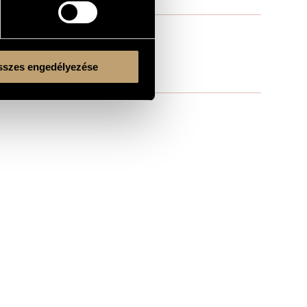
szes engedélyezése
on, in Budapest
Kulturális és Innovációs Minisztérium
Nemzeti Kulturális Alap
Ferencváros