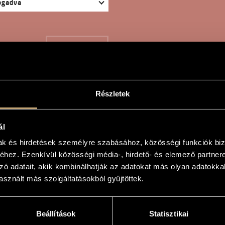
KERESÉS
Részletek
ÉRCNYOMÁS
ál
mak és hirdetések személyre szabásához, közösségi funkciók biz
hez. Ezenkívül közösségi média-, hirdető- és elemező partner
zó adatait, akik kombinálhatják az adatokat más olyan adatokka
sznált más szolgáltatásokból gyűjtöttek.
ás
Beállítások
Statisztikai