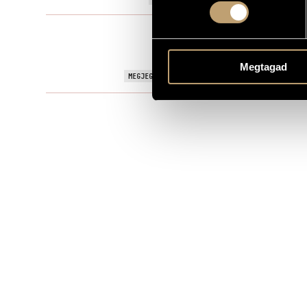
Kórusmű
TÍPUS
MS
KOTTAKIADÓ / FORRÁS
Megtagad
Prize winner
MEGJEGYZÉSEK, TOVÁBBI INFO