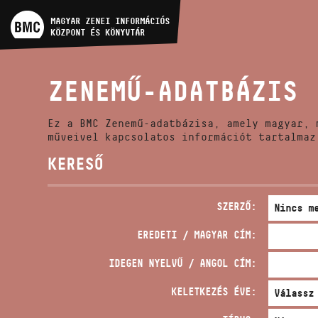
MŰVÉSZADATBÁZIS
MAGYAR ZENEI INFORMÁCIÓS
KÖZPONT ÉS KÖNYVTÁR
ZENEMŰ-ADATBÁZIS
ZENEMŰ-ADATBÁZIS
ZENEI KÖNYVTÁR, ONLINE
KATALÓGUS
Ez a BMC Zenemű-adatbázisa, amely magyar, 
műveivel kapcsolatos információt tartalmaz
KERESŐ
SZERZŐ:
EREDETI / MAGYAR CÍM:
IDEGEN NYELVŰ / ANGOL CÍM:
KELETKEZÉS ÉVE: