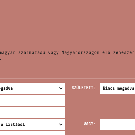
HÍREK
CÍM
VERSENYEK
EMAIL
infokozpont@bmc.hu
KIADVÁNYOK
TELEFON
magyar származású vagy Magyarországon élő zeneszer
KAPCSOLAT
.
NYITVA TARTÁS
SZÜLETETT:
VAGY: