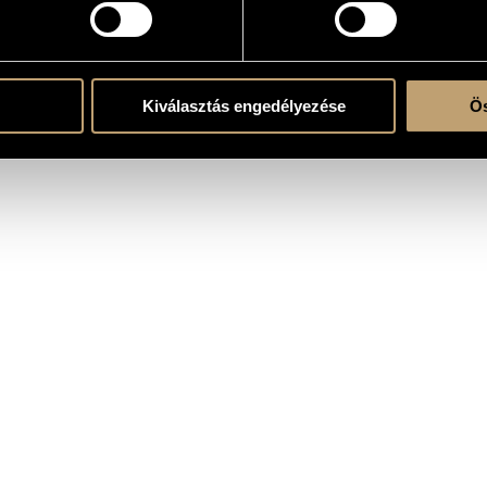
Kiválasztás engedélyezése
Ös
 composition in the Choral Music Category at the 2020 MÜPA Composition Competiti