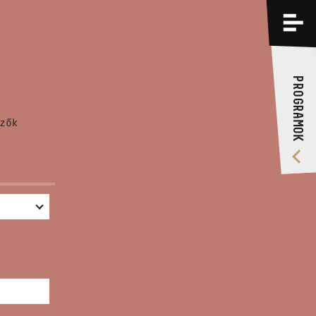
PROGRAMOK
KÉPZÉSEK
PROGRAMOK
RÓLUNK
zők
VIDEÓ GALÉRIA