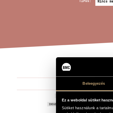
TÍPUS:
BES
A MŰ CÍME
Goldmark Ká
Beleegyezés
ZENESZERZŐ
Beschwörung
EREDETI / MAGYAR CÍM
Ez a weboldal sütiket haszn
Beschwörung
IDEGEN NYELVŰ / ANGOL CÍM
Sütiket használunk a tartal
Énekhangra 
ALCÍM