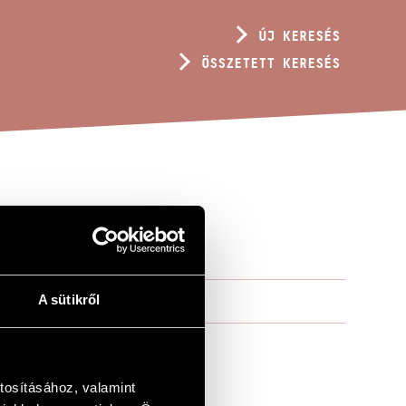
ÚJ KERESÉS
ÖSSZETETT KERESÉS
A sütikről
tosításához, valamint