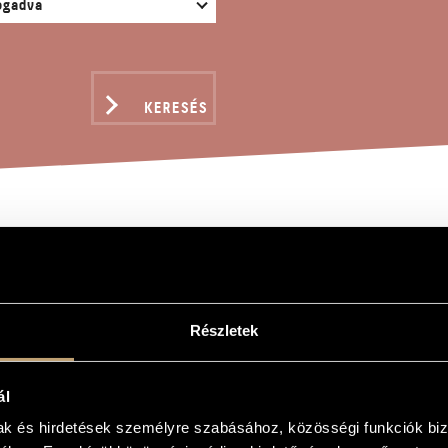
KERESÉS
CHWÖRUNG, OP. 20
roly
Részletek
, Op. 20
ál
, Op. 20
mak és hirdetések személyre szabásához, közösségi funkciók biz
és zongorára