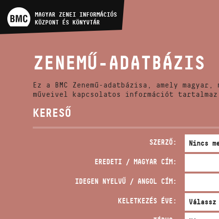
MŰVÉSZADATBÁZIS
MAGYAR ZENEI INFORMÁCIÓS
KÖZPONT ÉS KÖNYVTÁR
ZENEMŰ-ADATBÁZIS
ZENEMŰ-ADATBÁZIS
ZENEI KÖNYVTÁR, ONLINE
KATALÓGUS
Ez a BMC Zenemű-adatbázisa, amely magyar, 
műveivel kapcsolatos információt tartalmaz
KERESŐ
SZERZŐ:
EREDETI / MAGYAR CÍM:
IDEGEN NYELVŰ / ANGOL CÍM:
KELETKEZÉS ÉVE: