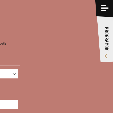
PROGRAMOK
KÉPZÉSEK
PROGRAMOK
RÓLUNK
zők
VIDEÓ GALÉRIA