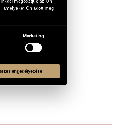
einkkel megosztjuk az Ön
l, amelyeket Ön adott meg
Marketing
szes engedélyezése