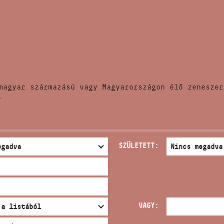
HÍREK
CÍM
VERSENYEK
EMAIL
infokozpont@bmc.hu
KIADVÁNYOK
TELEFON
magyar származású vagy Magyarországon élő zeneszer
KAPCSOLAT
.
NYITVA TARTÁS
SZÜLETETT:
VAGY: