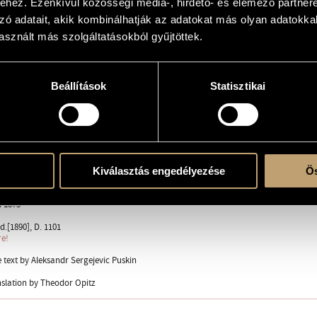
hez. Ezenkívül közösségi média-, hirdető- és elemező partner
zó adatait, akik kombinálhatják az adatokat más olyan adatokka
sznált más szolgáltatásokból gyűjtöttek.
k)ra és szólóhangszer(ek)re
Beállítások
Statisztikai
ent
sandr Sergejevic
Kiválasztás engedélyezése
Ös
d 1875
d.[1890], D. 1101
re!
 text by Aleksandr Sergejevic Puskin
slation by Theodor Opitz