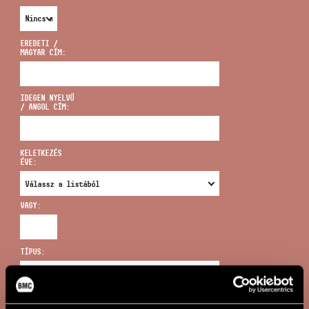
EREDETI /
MAGYAR CÍM:
CÍM
IDEGEN NYELVŰ
/ ANGOL CÍM:
EMAIL
infokozpont@bmc.hu
KELETKEZÉS
ÉVE:
TELEFON
VAGY:
NYITVA TARTÁS
TÍPUS:
ÚJ KERESÉS