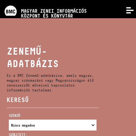
PROGRAMOK
MAGYAR ZENEI INFORMÁCIÓS
MENÜ
KÖZPONT ÉS KÖNYVTÁR
VERSENYEK
KÉPZÉSEK
ZENEMŰ-
ADATBÁZIS
KIADVÁNYOK
Ez a BMC Zenemű-adatbázisa, amely magyar,
RÓLUNK
magyar származású vagy Magyarországon élő
zeneszerzők műveivel kapcsolatos
információt tartalmaz.
KERESŐ
KAPCSOLAT
SZERZŐ:
VIDEÓ GALÉRIA
SZÜLETETT: