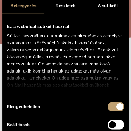
ÖSSZETETT KERESÉS
MŰVÉSZADATBÁZIS
Beleegyezés
Részletek
A sütikről
ZENEMŰ-ADATBÁZIS
KERESÉS
Ez a weboldal sütiket használ
ZENEI KÖNYVTÁR, ONLINE KATALÓGUS
Sütiket használunk a tartalmak és hirdetések személyre
szabásához, közösségi funkciók biztosításához,
valamint weboldalforgalmunk elemzéséhez. Ezenkívül
közösségi média-, hirdető- és elemező partnereinkkel
BLOODY MARY
A MŰ CÍME
megosztjuk az Ön weboldalhasználatra vonatkozó
adatait, akik kombinálhatják az adatokat más olyan
adatokkal, amelyeket Ön adott meg számukra vagy az
Zombola Péter
ZENESZERZŐ
Ön által használt más szolgáltatásokból gyűjtöttek.
Bloody Mary
EREDETI /
MAGYAR CÍM
Hozzájárulás
Bloody Mary
IDEGEN
Elengedhetetlen
kiválasztása
NYELVŰ /
ANGOL CÍM
2007
A MŰ
KELETKEZÉSI
Beállítások
ÉVE