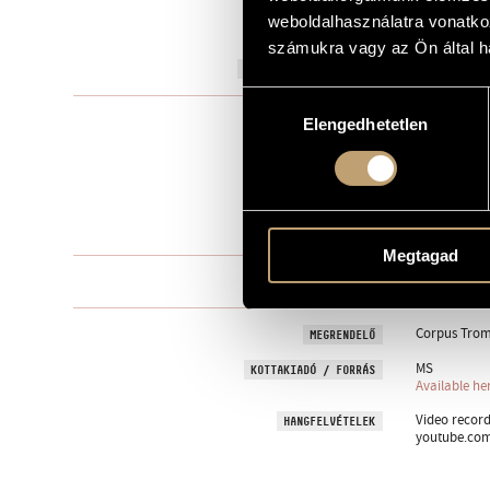
weboldalhasználatra vonatko
to the Corp
AJÁNLÁS
számukra vagy az Ön által ha
2010
A MŰ KELETKEZÉSI ÉVE
Hozzájárulás
Kamarazen
TÍPUS
Elengedhetetlen
kiválasztása
4
ELŐADÓK SZÁMA
4 trb.
ELŐADÓI APPARÁTUS
5 perc
IDŐTARTAM
Megtagad
One movem
TÉTELEK, RÉSZEK
Corpus Trom
MEGRENDELŐ
MS
KOTTAKIADÓ / FORRÁS
Available he
Video recordi
HANGFELVÉTELEK
youtube.co