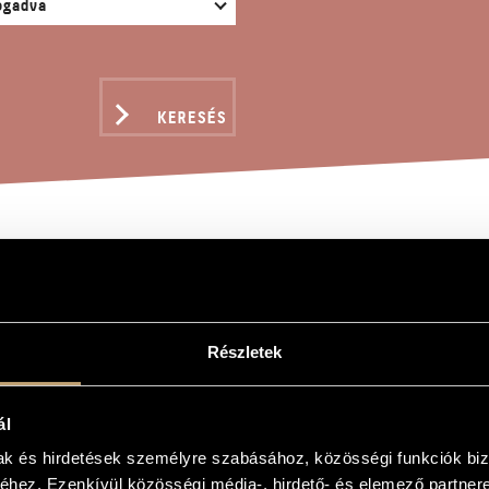
KERESÉS
RTET
Részletek
er
ál
mak és hirdetések személyre szabásához, közösségi funkciók biz
hez. Ezenkívül közösségi média-, hirdető- és elemező partner
ára