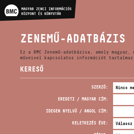
MŰVÉSZADATBÁZIS
MAGYAR ZENEI INFORMÁCIÓS
KÖZPONT ÉS KÖNYVTÁR
ZENEMŰ-ADATBÁZIS
ZENEMŰ-ADATBÁZIS
ZENEI KÖNYVTÁR, ONLINE
KATALÓGUS
Ez a BMC Zenemű-adatbázisa, amely magyar, 
műveivel kapcsolatos információt tartalmaz
KERESŐ
SZERZŐ:
EREDETI / MAGYAR CÍM:
IDEGEN NYELVŰ / ANGOL CÍM:
KELETKEZÉS ÉVE: