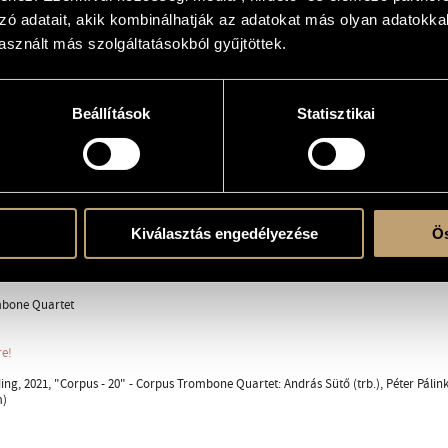
zó adatait, akik kombinálhatják az adatokat más olyan adatokka
us Trombone Quartet
sznált más szolgáltatásokból gyűjtöttek.
e
Beállítások
Statisztikai
Kiválasztás engedélyezése
Ös
ent
bone Quartet
re!
ng, 2021, "Corpus - 20" - Corpus Trombone Quartet: András Sütő (trb.), Péter Pálinkás
m)