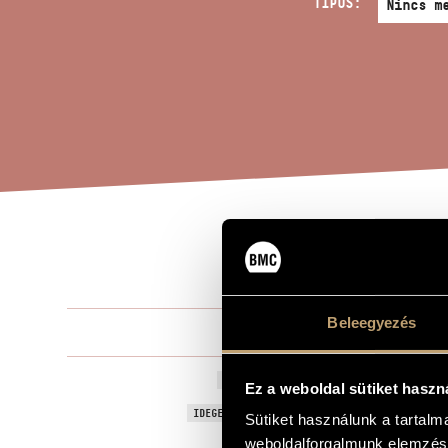
TÍPUS:
QUA
A MŰ CÍME
Beleegyezés
Zombola Pét
ZENESZERZŐ
Quartet
EREDETI / MAGYAR CÍM
Ez a weboldal sütiket haszn
Quartet
IDEGEN NYELVŰ / ANGOL CÍM
Sütiket használunk a tartal
weboldalforgalmunk elemzésé
Négy harson
ALCÍM