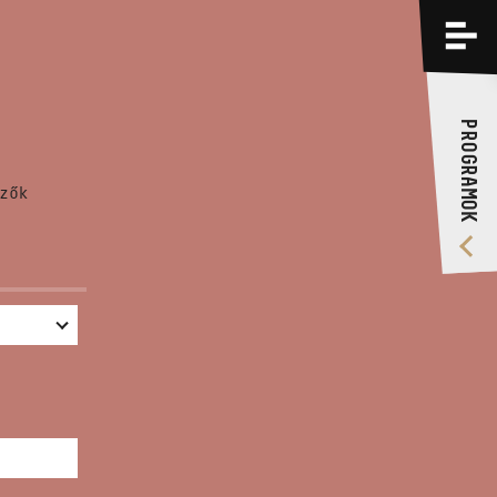
PROGRAMOK
KÉPZÉSEK
PROGRAMOK
RÓLUNK
zők
VIDEÓ GALÉRIA