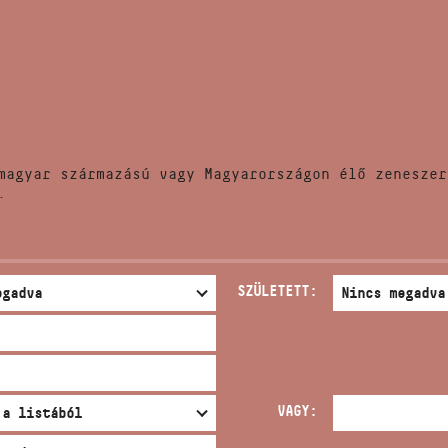
HÍREK
CÍM
VERSENYEK
EMAIL
infokozpont@bmc.hu
KIADVÁNYOK
TELEFON
magyar származású vagy Magyarországon élő zeneszer
KAPCSOLAT
.
NYITVA TARTÁS
SZÜLETETT:
VAGY: