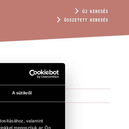
ÚJ KERESÉS
ÖSSZETETT KERESÉS
A sütikről
tosításához, valamint
einkkel megosztjuk az Ön