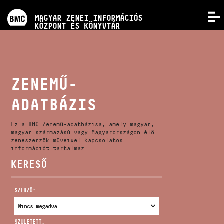
PROGRAMOK
MAGYAR ZENEI INFORMÁCIÓS
MENÜ
KÖZPONT ÉS KÖNYVTÁR
VERSENYEK
KÉPZÉSEK
ZENEMŰ-
ADATBÁZIS
KIADVÁNYOK
Ez a BMC Zenemű-adatbázisa, amely magyar,
RÓLUNK
magyar származású vagy Magyarországon élő
zeneszerzők műveivel kapcsolatos
információt tartalmaz.
KERESŐ
KAPCSOLAT
SZERZŐ:
VIDEÓ GALÉRIA
SZÜLETETT: