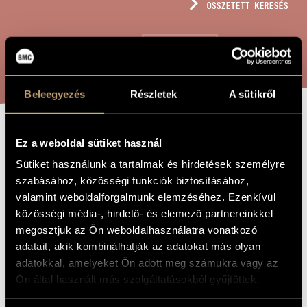
ÖSSZETETT KERESÉS
MŰVÉSZADATBÁZIS
ZENEMŰ-ADATBÁZIS
KERESÉS
ZENEI KÖNYVTÁR, ONLINE KATALÓGUS
Beleegyezés
Részletek
A sütikről
VÁRAKOZÁS
Ez a weboldal sütiket használ
A MŰ CÍME
VIRRADAT ELŐTT
Sütiket használunk a tartalmak és hirdetések személyre
szabásához, közösségi funkciók biztosításához,
ÉS A FELKELŐ
valamint weboldalforgalmunk elemzéséhez. Ezenkívül
NAP ELSŐ
közösségi média-, hirdető- és elemező partnereinkkel
SUGARAI
megosztjuk az Ön weboldalhasználatra vonatkozó
adatait, akik kombinálhatják az adatokat más olyan
adatokkal, amelyeket Ön adott meg számukra vagy az
Dukay Barnabás
ZENESZERZŐ
Ön által használt más szolgáltatásokból gyűjtöttek.
Várakozás virradat előtt és a felkelő Nap első sugarai
EREDETI /