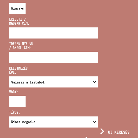
EREDETI /
MAGYAR CÍM:
CÍM
IDEGEN NYELVŰ
/ ANGOL CÍM:
EMAIL
infokozpont@bmc.hu
KELETKEZÉS
ÉVE:
TELEFON
VAGY:
NYITVA TARTÁS
TÍPUS:
ÚJ KERESÉS