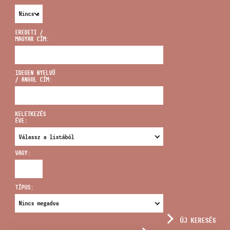
EREDETI /
MAGYAR CÍM:
CÍM
IDEGEN NYELVŰ
/ ANGOL CÍM:
EMAIL
infokozpont@bmc.hu
KELETKEZÉS
ÉVE:
TELEFON
VAGY:
NYITVA TARTÁS
TÍPUS:
ÚJ KERESÉS