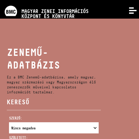
PROGRAMOK
MAGYAR ZENEI INFORMÁCIÓS
MENÜ
KÖZPONT ÉS KÖNYVTÁR
VERSENYEK
KÉPZÉSEK
ZENEMŰ-
ADATBÁZIS
KIADVÁNYOK
Ez a BMC Zenemű-adatbázisa, amely magyar,
RÓLUNK
magyar származású vagy Magyarországon élő
zeneszerzők műveivel kapcsolatos
információt tartalmaz.
KERESŐ
KAPCSOLAT
SZERZŐ:
VIDEÓ GALÉRIA
SZÜLETETT: