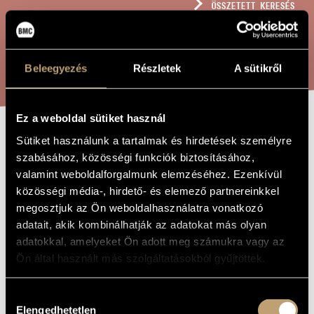
ÖSSZETETT KERESÉS
MŰVÉSZADATBÁZIS
ZENEMŰ-ADATBÁZIS
KERESÉS
Beleegyezés
Részletek
A sütikről
ZENEI KÖNYVTÁR, ONLINE KATALÓGUS
Ez a weboldal sütiket használ
Sütiket használunk a tartalmak és hirdetések személyre
AZ EMBER
A MŰ CÍME
szabásához, közösségi funkciók biztosításához,
TRAGÉDIÁJA
valamint weboldalforgalmunk elemzéséhez. Ezenkívül
közösségi média-, hirdető- és elemező partnereinkkel
megosztjuk az Ön weboldalhasználatra vonatkozó
Decsényi János
ZENESZERZŐ
adatait, akik kombinálhatják az adatokat más olyan
adatokkal, amelyeket Ön adott meg számukra vagy az
Az ember tragédiája
EREDETI /
MAGYAR CÍM
Ön által használt más szolgáltatásokból gyűjtöttek.
The Tragedy of Man
IDEGEN
NYELVŰ /
ANGOL CÍM
Hozzájárulás
1972
Elengedhetetlen
A MŰ
kiválasztása