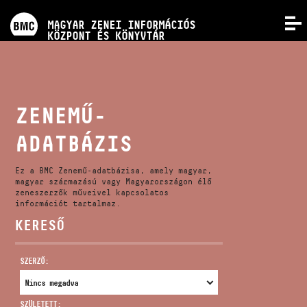
PROGRAMOK
MAGYAR ZENEI INFORMÁCIÓS
MENÜ
KÖZPONT ÉS KÖNYVTÁR
VERSENYEK
KÉPZÉSEK
ZENEMŰ-
ADATBÁZIS
KIADVÁNYOK
Ez a BMC Zenemű-adatbázisa, amely magyar,
RÓLUNK
magyar származású vagy Magyarországon élő
zeneszerzők műveivel kapcsolatos
információt tartalmaz.
KERESŐ
KAPCSOLAT
SZERZŐ:
VIDEÓ GALÉRIA
SZÜLETETT: