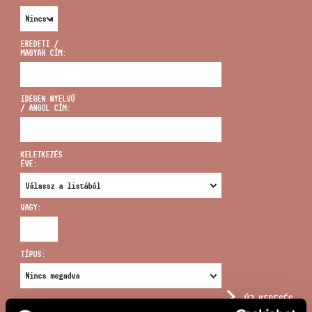
EREDETI /
MAGYAR CÍM:
CÍM
IDEGEN NYELVŰ
/ ANGOL CÍM:
EMAIL
infokozpont@bmc.hu
KELETKEZÉS
ÉVE:
TELEFON
VAGY:
NYITVA TARTÁS
TÍPUS:
ÚJ KERESÉS