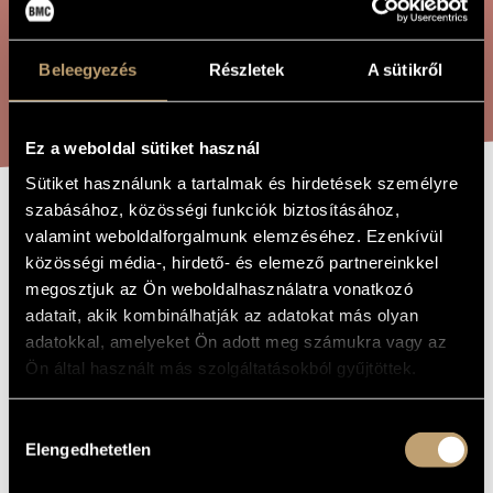
ÖSSZETETT KERESÉS
MŰVÉSZADATBÁZIS
ZENEMŰ-ADATBÁZIS
Beleegyezés
Részletek
A sütikről
KERESÉS
ZENEI KÖNYVTÁR, ONLINE KATALÓGUS
Ez a weboldal sütiket használ
Sütiket használunk a tartalmak és hirdetések személyre
szabásához, közösségi funkciók biztosításához,
CSALÓ AZ
A MŰ CÍME
valamint weboldalforgalmunk elemzéséhez. Ezenkívül
ÜVEGHEGYEN
közösségi média-, hirdető- és elemező partnereinkkel
megosztjuk az Ön weboldalhasználatra vonatkozó
adatait, akik kombinálhatják az adatokat más olyan
Decsényi János
ZENESZERZŐ
adatokkal, amelyeket Ön adott meg számukra vagy az
Ön által használt más szolgáltatásokból gyűjtöttek.
Csaló az üveghegyen
EREDETI /
MAGYAR CÍM
Cheater on the glass mountain
Hozzájárulás
IDEGEN
NYELVŰ /
Elengedhetetlen
kiválasztása
ANGOL CÍM
1967
A MŰ