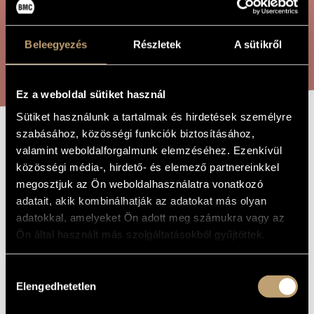
ÖSSZETETT KERESÉS
MŰVÉSZADATBÁZIS
ZENEMŰ-ADATBÁZIS
Beleegyezés
Részletek
A sütikről
KERESÉS
ZENEI KÖNYVTÁR, ONLINE KATALÓGUS
Ez a weboldal sütiket használ
Sütiket használunk a tartalmak és hirdetések személyre
szabásához, közösségi funkciók biztosításához,
AZ UTOLSÓ
A MŰ CÍME
valamint weboldalforgalmunk elemzéséhez. Ezenkívül
KOCSIBAN
közösségi média-, hirdető- és elemező partnereinkkel
megosztjuk az Ön weboldalhasználatra vonatkozó
adatait, akik kombinálhatják az adatokat más olyan
Decsényi János
ZENESZERZŐ
adatokkal, amelyeket Ön adott meg számukra vagy az
Ön által használt más szolgáltatásokból gyűjtöttek.
Az utolsó kocsiban
EREDETI /
MAGYAR CÍM
The Last Car
Hozzájárulás
IDEGEN
NYELVŰ /
Elengedhetetlen
kiválasztása
ANGOL CÍM
1960
A MŰ