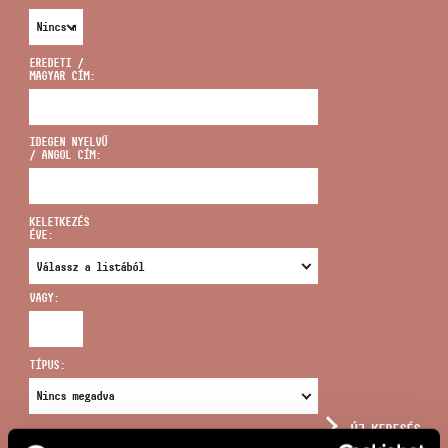
EREDETI /
MAGYAR CÍM:
CÍM
IDEGEN NYELVŰ
/ ANGOL CÍM:
EMAIL
infokozpont@bmc.hu
KELETKEZÉS
ÉVE:
TELEFON
VAGY:
NYITVA TARTÁS
TÍPUS:
ÚJ KERESÉS