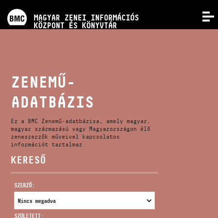
PROGRAMOK
MAGYAR ZENEI INFORMÁCIÓS
MENÜ
KÖZPONT ÉS KÖNYVTÁR
VERSENYEK
KÉPZÉSEK
ZENEMŰ-
ADATBÁZIS
KIADVÁNYOK
Ez a BMC Zenemű-adatbázisa, amely magyar,
RÓLUNK
magyar származású vagy Magyarországon élő
zeneszerzők műveivel kapcsolatos
információt tartalmaz.
KERESŐ
KAPCSOLAT
SZERZŐ:
VIDEÓ GALÉRIA
SZÜLETETT: