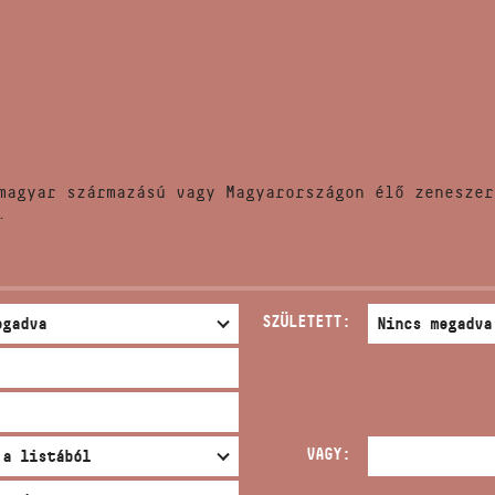
HÍREK
CÍM
VERSENYEK
EMAIL
infokozpont@bmc.hu
KIADVÁNYOK
TELEFON
magyar származású vagy Magyarországon élő zeneszer
KAPCSOLAT
.
NYITVA TARTÁS
SZÜLETETT:
VAGY: