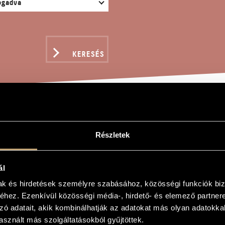
KERESÉS
I SZONÁTA
Részletek
ál
mak és hirdetések személyre szabásához, közösségi funkciók biz
a
hez. Ezenkívül közösségi média-, hirdető- és elemező partner
ata
zó adatait, akik kombinálhatják az adatokat más olyan adatokka
sznált más szolgáltatásokból gyűjtöttek.
 zongorára