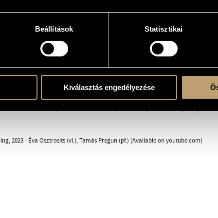
Beállítások
Statisztikai
e
Kiválasztás engedélyezése
Ös
20 33rd Mini-Festival, "KOMP • 3.3" Concert, CAFe Budapest - Contemporary Arts Festiva
ing, 2023 - Éva Osztrosits (vl.), Tamás Pregun (pf.) (Available on youtube.com)