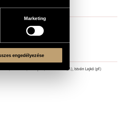
Marketing
szes engedélyezése
l, Tesla Loft, Budapest; Kristóf Tóth (vl.), István Lajkó (pf.)