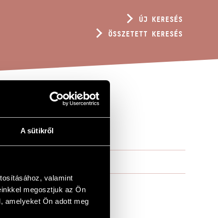
ÚJ KERESÉS
ÖSSZETETT KERESÉS
A sütikről
tosításához, valamint
einkkel megosztjuk az Ön
l, amelyeket Ön adott meg