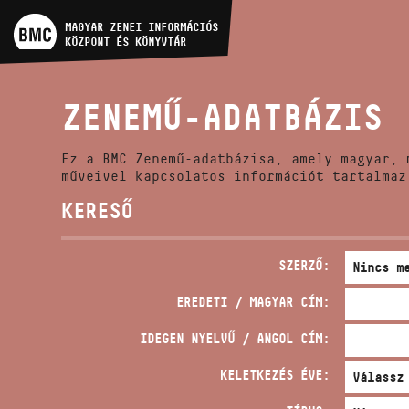
MŰVÉSZADATBÁZIS
MAGYAR ZENEI INFORMÁCIÓS
KÖZPONT ÉS KÖNYVTÁR
ZENEMŰ-ADATBÁZIS
ZENEMŰ-ADATBÁZIS
ZENEI KÖNYVTÁR, ONLINE
KATALÓGUS
Ez a BMC Zenemű-adatbázisa, amely magyar, 
műveivel kapcsolatos információt tartalmaz
KERESŐ
SZERZŐ:
EREDETI / MAGYAR CÍM:
IDEGEN NYELVŰ / ANGOL CÍM:
KELETKEZÉS ÉVE: