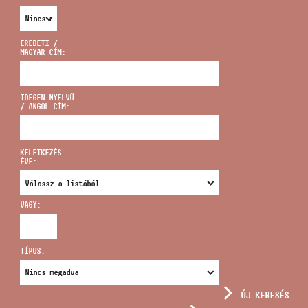
EREDETI /
MAGYAR CÍM:
CÍM
IDEGEN NYELVŰ
/ ANGOL CÍM:
EMAIL
infokozpont@bmc.hu
KELETKEZÉS
ÉVE:
TELEFON
VAGY:
NYITVA TARTÁS
TÍPUS:
ÚJ KERESÉS