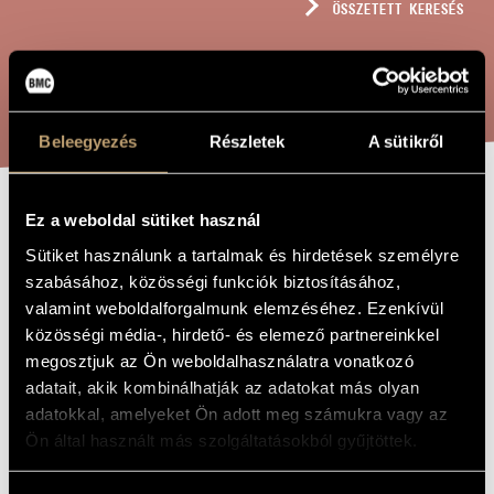
ÖSSZETETT KERESÉS
MŰVÉSZADATBÁZIS
ZENEMŰ-ADATBÁZIS
KERESÉS
ZENEI KÖNYVTÁR, ONLINE KATALÓGUS
Beleegyezés
Részletek
A sütikről
Ez a weboldal sütiket használ
SZVIT
A MŰ CÍME
Sütiket használunk a tartalmak és hirdetések személyre
CSELLÓKRA
szabásához, közösségi funkciók biztosításához,
valamint weboldalforgalmunk elemzéséhez. Ezenkívül
közösségi média-, hirdető- és elemező partnereinkkel
Tóth Péter
ZENESZERZŐ
megosztjuk az Ön weboldalhasználatra vonatkozó
Szvit csellókra
EREDETI /
adatait, akik kombinálhatják az adatokat más olyan
MAGYAR CÍM
adatokkal, amelyeket Ön adott meg számukra vagy az
Suite for Celli
IDEGEN
Ön által használt más szolgáltatásokból gyűjtöttek.
NYELVŰ /
ANGOL CÍM
2018
A MŰ