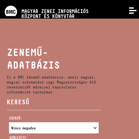
PROGRAMOK
MAGYAR ZENEI INFORMÁCIÓS
MENÜ
KÖZPONT ÉS KÖNYVTÁR
VERSENYEK
KÉPZÉSEK
ZENEMŰ-
ADATBÁZIS
KIADVÁNYOK
Ez a BMC Zenemű-adatbázisa, amely magyar,
RÓLUNK
magyar származású vagy Magyarországon élő
zeneszerzők műveivel kapcsolatos
információt tartalmaz.
KERESŐ
KAPCSOLAT
SZERZŐ:
VIDEÓ GALÉRIA
SZÜLETETT: