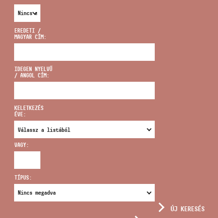
EREDETI /
MAGYAR CÍM:
CÍM
IDEGEN NYELVŰ
/ ANGOL CÍM:
EMAIL
infokozpont@bmc.hu
KELETKEZÉS
ÉVE:
TELEFON
VAGY:
NYITVA TARTÁS
TÍPUS:
ÚJ KERESÉS