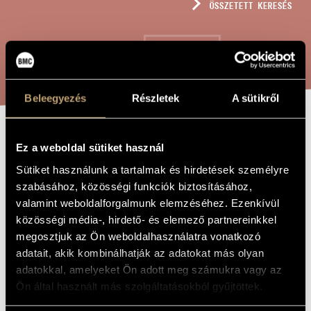
ÖSSZETETT KERESÉS
MŰVÉSZADATBÁZIS
ZENEMŰ-ADATBÁZIS
KERESÉS
ZENEI KÖNYVTÁR, ONLINE KATALÓGUS
Beleegyezés
Részletek
A sütikről
SZÜLETÉSNAPI
A MŰ CÍME
Ez a weboldal sütiket használ
MENÜETT, OP.
Sütiket használunk a tartalmak és hirdetések személyre
219
szabásához, közösségi funkciók biztosításához,
valamint weboldalforgalmunk elemzéséhez. Ezenkívül
közösségi média-, hirdető- és elemező partnereinkkel
Szokolay Sándor
ZENESZERZŐ
megosztjuk az Ön weboldalhasználatra vonatkozó
adatait, akik kombinálhatják az adatokat más olyan
Születésnapi menüett, Op. 219
EREDETI /
adatokkal, amelyeket Ön adott meg számukra vagy az
MAGYAR CÍM
Ön által használt más szolgáltatásokból gyűjtöttek.
Birthday Minuet, Op. 219
IDEGEN
NYELVŰ /
ANGOL CÍM