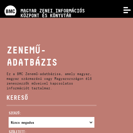
PROGRAMOK
MAGYAR ZENEI INFORMÁCIÓS
MENÜ
KÖZPONT ÉS KÖNYVTÁR
VERSENYEK
KÉPZÉSEK
ZENEMŰ-
ADATBÁZIS
KIADVÁNYOK
Ez a BMC Zenemű-adatbázisa, amely magyar,
RÓLUNK
magyar származású vagy Magyarországon élő
zeneszerzők műveivel kapcsolatos
információt tartalmaz.
KERESŐ
KAPCSOLAT
SZERZŐ:
VIDEÓ GALÉRIA
SZÜLETETT: