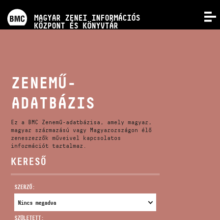
PROGRAMOK
MAGYAR ZENEI INFORMÁCIÓS
MENÜ
KÖZPONT ÉS KÖNYVTÁR
VERSENYEK
KÉPZÉSEK
ZENEMŰ-
ADATBÁZIS
KIADVÁNYOK
Ez a BMC Zenemű-adatbázisa, amely magyar,
RÓLUNK
magyar származású vagy Magyarországon élő
zeneszerzők műveivel kapcsolatos
információt tartalmaz.
KERESŐ
KAPCSOLAT
SZERZŐ:
VIDEÓ GALÉRIA
SZÜLETETT: