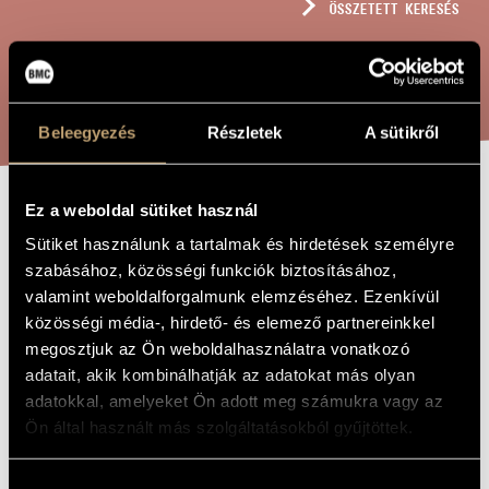
ÖSSZETETT KERESÉS
MŰVÉSZADATBÁZIS
ZENEMŰ-ADATBÁZIS
KERESÉS
ZENEI KÖNYVTÁR, ONLINE KATALÓGUS
Beleegyezés
Részletek
A sütikről
Ez a weboldal sütiket használ
KARÁCSONYI
A MŰ CÍME
Sütiket használunk a tartalmak és hirdetések személyre
ÖRVENDEZŐ-
szabásához, közösségi funkciók biztosításához,
KÁNON, OP. 189
valamint weboldalforgalmunk elemzéséhez. Ezenkívül
közösségi média-, hirdető- és elemező partnereinkkel
megosztjuk az Ön weboldalhasználatra vonatkozó
Szokolay Sándor
ZENESZERZŐ
adatait, akik kombinálhatják az adatokat más olyan
adatokkal, amelyeket Ön adott meg számukra vagy az
Karácsonyi örvendező-kánon, Op. 189
EREDETI /
Ön által használt más szolgáltatásokból gyűjtöttek.
MAGYAR CÍM
Jubilant Canon for Christmas, Op. 189
IDEGEN
NYELVŰ /
Hozzájárulás
ANGOL CÍM