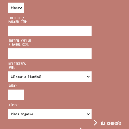
EREDETI /
MAGYAR CÍM:
CÍM
IDEGEN NYELVŰ
/ ANGOL CÍM:
EMAIL
infokozpont@bmc.hu
KELETKEZÉS
ÉVE:
TELEFON
VAGY:
NYITVA TARTÁS
TÍPUS:
ÚJ KERESÉS