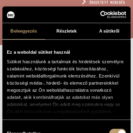
ÖSSZETETT KERESÉS
MŰVÉSZADATBÁZIS
ZENEMŰ-ADATBÁZIS
KERESÉS
ZENEI KÖNYVTÁR, ONLINE KATALÓGUS
Beleegyezés
Részletek
A sütikről
Ez a weboldal sütiket használ
MENYEGZŐI KAR,
Sütiket használunk a tartalmak és hirdetések személyre
A MŰ CÍME
szabásához, közösségi funkciók biztosításához,
OP. 316
valamint weboldalforgalmunk elemzéséhez. Ezenkívül
közösségi média-, hirdető- és elemező partnereinkkel
megosztjuk az Ön weboldalhasználatra vonatkozó
Szokolay Sándor
ZENESZERZŐ
adatait, akik kombinálhatják az adatokat más olyan
Menyegzői kar, Op. 316
EREDETI /
adatokkal, amelyeket Ön adott meg számukra vagy az
MAGYAR CÍM
Ön által használt más szolgáltatásokból gyűjtöttek.
Wedding Choir, Op. 316
IDEGEN
NYELVŰ /
ANGOL CÍM
Hozzájárulás
Vegyeskarra
ALCÍM