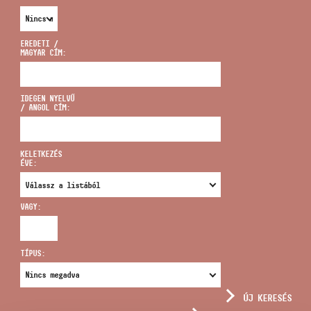
EREDETI /
MAGYAR CÍM:
CÍM
IDEGEN NYELVŰ
/ ANGOL CÍM:
EMAIL
infokozpont@bmc.hu
KELETKEZÉS
ÉVE:
TELEFON
VAGY:
NYITVA TARTÁS
TÍPUS:
ÚJ KERESÉS