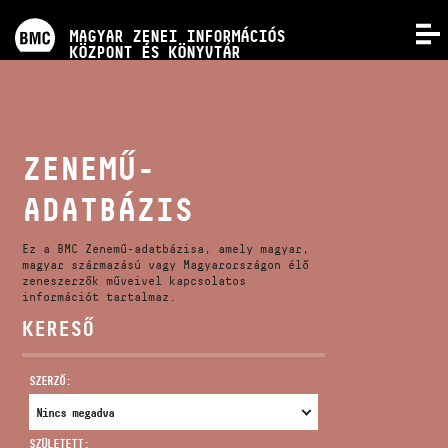
PROGRAMOK
MAGYAR ZENEI INFORMÁCIÓS
MENÜ
KÖZPONT ÉS KÖNYVTÁR
VERSENYEK
KÉPZÉSEK
ZENEMŰ-
ADATBÁZIS
KIADVÁNYOK
Ez a BMC Zenemű-adatbázisa, amely magyar,
RÓLUNK
magyar származású vagy Magyarországon élő
zeneszerzők műveivel kapcsolatos
információt tartalmaz.
KERESŐ
KAPCSOLAT
SZERZŐ:
VIDEÓ GALÉRIA
SZÜLETETT: