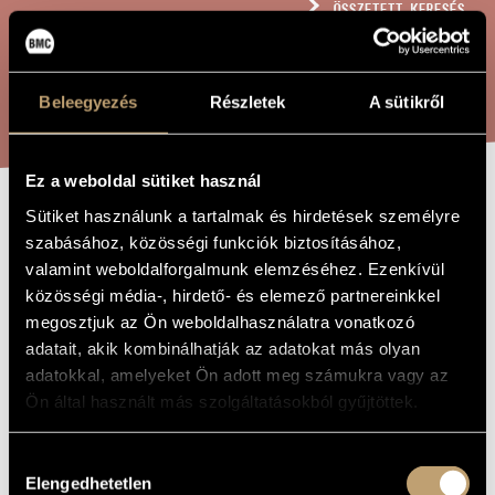
ÖSSZETETT KERESÉS
MŰVÉSZADATBÁZIS
ZENEMŰ-ADATBÁZIS
KERESÉS
Beleegyezés
Részletek
A sütikről
ZENEI KÖNYVTÁR, ONLINE KATALÓGUS
Ez a weboldal sütiket használ
Sütiket használunk a tartalmak és hirdetések személyre
DUÓ (B-DÚR)
A MŰ CÍME
szabásához, közösségi funkciók biztosításához,
valamint weboldalforgalmunk elemzéséhez. Ezenkívül
közösségi média-, hirdető- és elemező partnereinkkel
Volkmann Róbert
ZENESZERZŐ
megosztjuk az Ön weboldalhasználatra vonatkozó
Duó (B-dúr)
EREDETI /
adatait, akik kombinálhatják az adatokat más olyan
MAGYAR CÍM
adatokkal, amelyeket Ön adott meg számukra vagy az
Duo (B-flat Major)
IDEGEN
Ön által használt más szolgáltatásokból gyűjtöttek.
NYELVŰ /
ANGOL CÍM
Hegedűre és zongorára
ALCÍM
Hozzájárulás
1842
Elengedhetetlen
A MŰ
kiválasztása