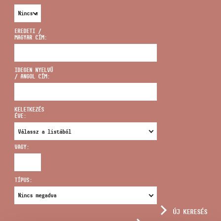
EREDETI /
MAGYAR CÍM:
CÍM
IDEGEN NYELVŰ
/ ANGOL CÍM:
EMAIL
infokozpont@bmc.hu
KELETKEZÉS
ÉVE:
TELEFON
VAGY:
NYITVA TARTÁS
TÍPUS:
ÚJ KERESÉS