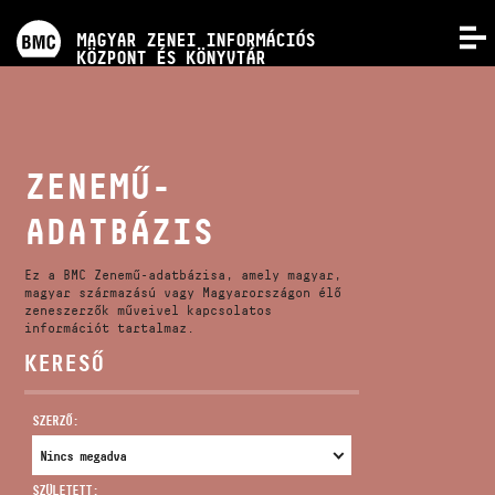
PROGRAMOK
MAGYAR ZENEI INFORMÁCIÓS
MENÜ
KÖZPONT ÉS KÖNYVTÁR
VERSENYEK
KÉPZÉSEK
ZENEMŰ-
ADATBÁZIS
KIADVÁNYOK
Ez a BMC Zenemű-adatbázisa, amely magyar,
RÓLUNK
magyar származású vagy Magyarországon élő
zeneszerzők műveivel kapcsolatos
információt tartalmaz.
KERESŐ
KAPCSOLAT
SZERZŐ:
VIDEÓ GALÉRIA
SZÜLETETT: