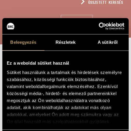
ÖSSZETETT KERESÉS
MŰVÉSZADATBÁZIS
ZENEMŰ-ADATBÁZIS
KERESÉS
ZENEI KÖNYVTÁR, ONLINE KATALÓGUS
Beleegyezés
Részletek
A sütikről
I. SZERENÁD
A MŰ CÍME
Ez a weboldal sütiket használ
(C-DÚR), OP.
Sütiket használunk a tartalmak és hirdetések személyre
62
szabásához, közösségi funkciók biztosításához,
valamint weboldalforgalmunk elemzéséhez. Ezenkívül
közösségi média-, hirdető- és elemező partnereinkkel
Volkmann Róbert
ZENESZERZŐ
megosztjuk az Ön weboldalhasználatra vonatkozó
adatait, akik kombinálhatják az adatokat más olyan
I. szerenád (C-dúr), Op. 62
EREDETI /
adatokkal, amelyeket Ön adott meg számukra vagy az
MAGYAR CÍM
Ön által használt más szolgáltatásokból gyűjtöttek.
Serenade No. 1 (C Major), Op. 62
IDEGEN
NYELVŰ /
ANGOL CÍM