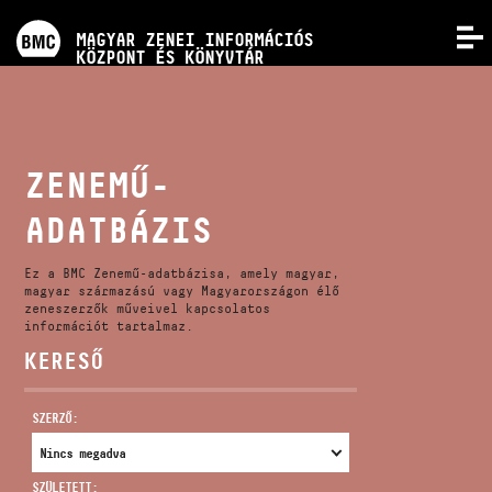
PROGRAMOK
MAGYAR ZENEI INFORMÁCIÓS
MENÜ
KÖZPONT ÉS KÖNYVTÁR
VERSENYEK
KÉPZÉSEK
ZENEMŰ-
ADATBÁZIS
KIADVÁNYOK
Ez a BMC Zenemű-adatbázisa, amely magyar,
RÓLUNK
magyar származású vagy Magyarországon élő
zeneszerzők műveivel kapcsolatos
információt tartalmaz.
KERESŐ
KAPCSOLAT
SZERZŐ:
VIDEÓ GALÉRIA
SZÜLETETT: