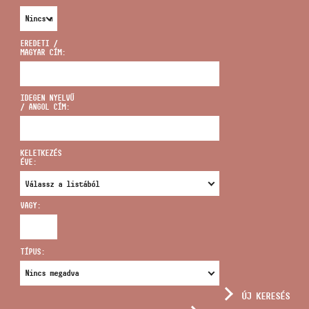
EREDETI /
MAGYAR CÍM:
CÍM
IDEGEN NYELVŰ
/ ANGOL CÍM:
EMAIL
infokozpont@bmc.hu
KELETKEZÉS
ÉVE:
TELEFON
VAGY:
NYITVA TARTÁS
TÍPUS:
ÚJ KERESÉS