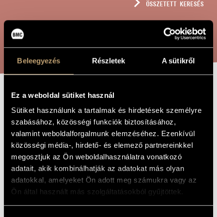
ÖSSZETETT KERESÉS
MŰVÉSZADATBÁZIS
ZENEMŰ-ADATBÁZIS
KERESÉS
ZENEI KÖNYVTÁR, ONLINE KATALÓGUS
Beleegyezés
Részletek
A sütikről
Ez a weboldal sütiket használ
INTERMEZZO,
A MŰ CÍME
Sütiket használunk a tartalmak és hirdetések személyre
OP. 25B
szabásához, közösségi funkciók biztosításához,
valamint weboldalforgalmunk elemzéséhez. Ezenkívül
közösségi média-, hirdető- és elemező partnereinkkel
Volkmann Róbert
ZENESZERZŐ
megosztjuk az Ön weboldalhasználatra vonatkozó
Intermezzo, Op. 25b
adatait, akik kombinálhatják az adatokat más olyan
EREDETI /
MAGYAR CÍM
adatokkal, amelyeket Ön adott meg számukra vagy az
Intermezzo, Op. 25b
IDEGEN
Ön által használt más szolgáltatásokból gyűjtöttek.
NYELVŰ /
ANGOL CÍM
Zongorára
ALCÍM