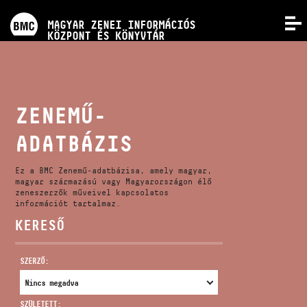
PROGRAMOK
MAGYAR ZENEI INFORMÁCIÓS
MENÜ
KÖZPONT ÉS KÖNYVTÁR
VERSENYEK
KÉPZÉSEK
ZENEMŰ-
ADATBÁZIS
KIADVÁNYOK
Ez a BMC Zenemű-adatbázisa, amely magyar,
RÓLUNK
magyar származású vagy Magyarországon élő
zeneszerzők műveivel kapcsolatos
információt tartalmaz.
KERESŐ
KAPCSOLAT
SZERZŐ:
VIDEÓ GALÉRIA
SZÜLETETT: