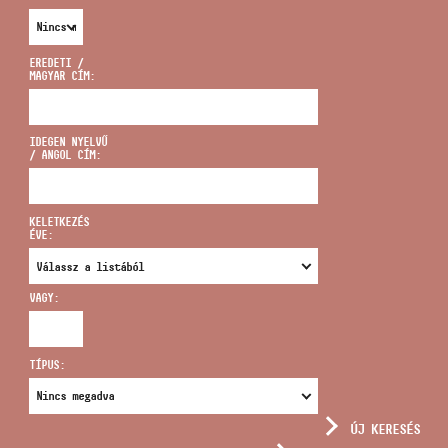
EREDETI /
MAGYAR CÍM:
CÍM
IDEGEN NYELVŰ
/ ANGOL CÍM:
EMAIL
infokozpont@bmc.hu
KELETKEZÉS
ÉVE:
TELEFON
VAGY:
NYITVA TARTÁS
TÍPUS:
ÚJ KERESÉS