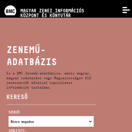
PROGRAMOK
MAGYAR ZENEI INFORMÁCIÓS
MENÜ
KÖZPONT ÉS KÖNYVTÁR
VERSENYEK
KÉPZÉSEK
ZENEMŰ-
ADATBÁZIS
KIADVÁNYOK
Ez a BMC Zenemű-adatbázisa, amely magyar,
RÓLUNK
magyar származású vagy Magyarországon élő
zeneszerzők műveivel kapcsolatos
információt tartalmaz.
KERESŐ
KAPCSOLAT
SZERZŐ:
VIDEÓ GALÉRIA
SZÜLETETT: