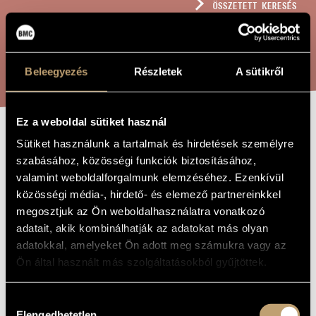
ÖSSZETETT KERESÉS
MŰVÉSZADATBÁZIS
ZENEMŰ-ADATBÁZIS
KERESÉS
Beleegyezés
Részletek
A sütikről
ZENEI KÖNYVTÁR, ONLINE KATALÓGUS
Ez a weboldal sütiket használ
MOVEMENT VOWEN
Sütiket használunk a tartalmak és hirdetések személyre
A MŰ CÍME
szabásához, közösségi funkciók biztosításához,
ARIA
valamint weboldalforgalmunk elemzéséhez. Ezenkívül
közösségi média-, hirdető- és elemező partnereinkkel
megosztjuk az Ön weboldalhasználatra vonatkozó
(Szakács) Ajtony Csaba
ZENESZERZŐ
adatait, akik kombinálhatják az adatokat más olyan
Movement Vowen Aria
adatokkal, amelyeket Ön adott meg számukra vagy az
EREDETI /
MAGYAR CÍM
Ön által használt más szolgáltatásokból gyűjtöttek.
Movement Vowen Aria
IDEGEN
NYELVŰ /
ANGOL CÍM
Hozzájárulás
Zenekarra
ALCÍM
Elengedhetetlen