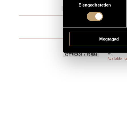
Elengedhetetlen
kiválasztása
2018
A MŰ KELETKEZÉSI ÉVE
Egyéb
TÍPUS
7 perc
IDŐTARTAM
Megtagad
17 May 2018,
BEMUTATÓ
MS
KOTTAKIADÓ / FORRÁS
Available he