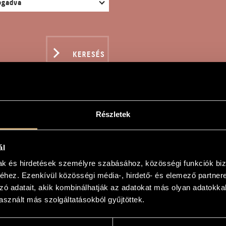
KERESÉS
Részletek
IC FOR THE EYES
ál
mak és hirdetések személyre szabásához, közösségi funkciók biz
tony Csaba
hez. Ezenkívül közösségi média-, hirdető- és elemező partner
zó adatait, akik kombinálhatják az adatokat más olyan adatokka
e Eyes
sznált más szolgáltatásokból gyűjtöttek.
e Eyes
láció 4-12 zenészre, 3 karmesterre és egy (vagy több) hangszeres előadóra