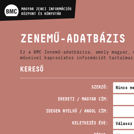
MŰVÉSZADATBÁZIS
MAGYAR ZENEI INFORMÁCIÓS
KÖZPONT ÉS KÖNYVTÁR
ZENEMŰ-ADATBÁZIS
ZENEMŰ-ADATBÁZIS
ZENEI KÖNYVTÁR, ONLINE
KATALÓGUS
Ez a BMC Zenemű-adatbázisa, amely magyar, 
műveivel kapcsolatos információt tartalmaz
KERESŐ
SZERZŐ:
EREDETI / MAGYAR CÍM:
IDEGEN NYELVŰ / ANGOL CÍM:
KELETKEZÉS ÉVE: