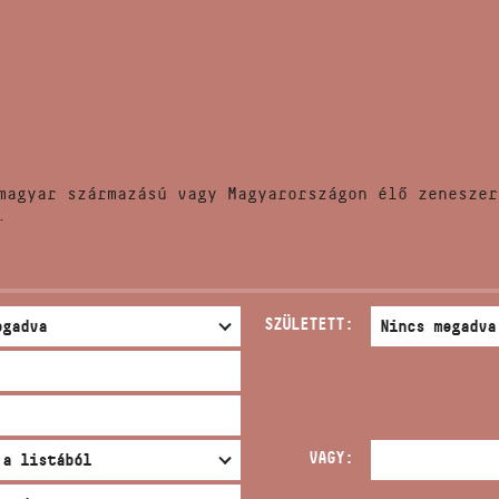
HÍREK
CÍM
VERSENYEK
EMAIL
infokozpont@bmc.hu
KIADVÁNYOK
TELEFON
magyar származású vagy Magyarországon élő zeneszer
KAPCSOLAT
.
NYITVA TARTÁS
SZÜLETETT:
VAGY: