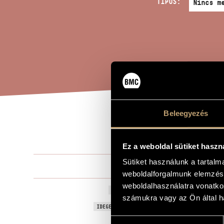
TÍPUS:
Beleegyezés
MUS
A MŰ CÍME
Ez a weboldal sütiket haszn
Sütiket használunk a tartal
(Szakács) Aj
ZENESZERZŐ
weboldalforgalmunk elemzésé
weboldalhasználatra vonatko
Music for th
EREDETI / MAGYAR CÍM
számukra vagy az Ön által ha
Music for th
IDEGEN NYELVŰ / ANGOL CÍM
Hozzájárulás
Zenei instal
ALCÍM