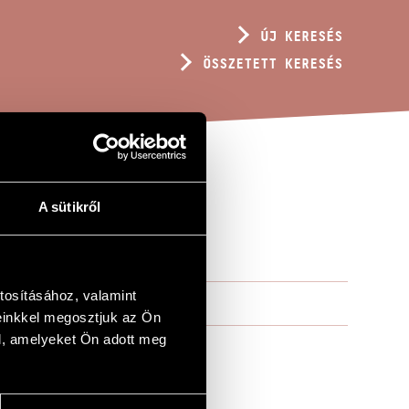
ÚJ KERESÉS
ÖSSZETETT KERESÉS
A sütikről
tosításához, valamint
einkkel megosztjuk az Ön
l, amelyeket Ön adott meg