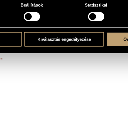
Beállítások
Statisztikai
Kiválasztás engedélyezése
Ös
 NEW{Spirit&Music} Festival, Hold Street Reformed Church, Budapest
re!