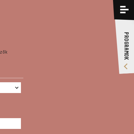
PROGRAMOK
KÉPZÉSEK
PROGRAMOK
RÓLUNK
zők
VIDEÓ GALÉRIA