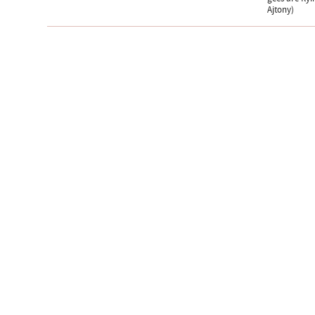
Ajtony)
Hírlevélre feliratk