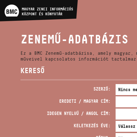
MŰVÉSZADATBÁZIS
MAGYAR ZENEI INFORMÁCIÓS
KÖZPONT ÉS KÖNYVTÁR
ZENEMŰ-ADATBÁZIS
ZENEMŰ-ADATBÁZIS
ZENEI KÖNYVTÁR, ONLINE
KATALÓGUS
Ez a BMC Zenemű-adatbázisa, amely magyar, 
műveivel kapcsolatos információt tartalmaz
KERESŐ
SZERZŐ:
EREDETI / MAGYAR CÍM:
IDEGEN NYELVŰ / ANGOL CÍM:
KELETKEZÉS ÉVE: