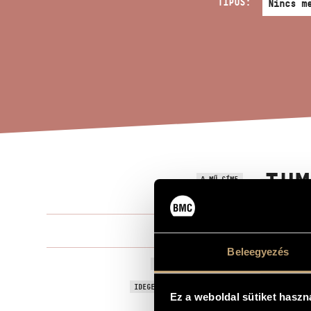
TÍPUS:
TUM
A MŰ CÍME
(Szakács) Aj
ZENESZERZŐ
Beleegyezés
Tum liimus
EREDETI / MAGYAR CÍM
Tum liimus
IDEGEN NYELVŰ / ANGOL CÍM
Ez a weboldal sütiket haszn
Vonós kamar
ALCÍM