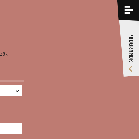
PROGRAMOK
KÉPZÉSEK
PROGRAMOK
RÓLUNK
zők
VIDEÓ GALÉRIA