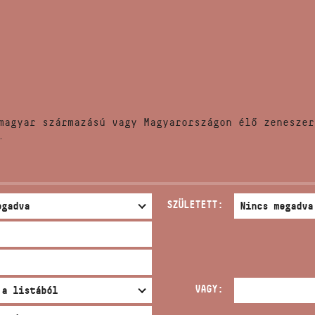
HÍREK
CÍM
VERSENYEK
EMAIL
infokozpont@bmc.hu
KIADVÁNYOK
TELEFON
magyar származású vagy Magyarországon élő zeneszer
KAPCSOLAT
.
NYITVA TARTÁS
SZÜLETETT:
VAGY: