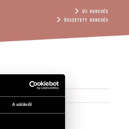
ÚJ KERESÉS
ÖSSZETETT KERESÉS
A sütikről