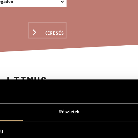
KERESÉS
 LIIMUS
tony Csaba
Részletek
ál
aegyüttesre