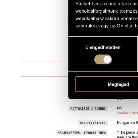
Sütiket használunk a tartal
to the Anim
AJÁNLÁS
weboldalforgalmunk elemzésé
weboldalhasználatra vonatko
2019
A MŰ KELETKEZÉSI ÉVE
számukra vagy az Ön által ha
Ensemble
TÍPUS
Hozzájárulás
strings: vl. 1, 
ELŐADÓI APPARÁTUS
Elengedhetetlen
kiválasztása
7 perc
IDŐTARTAM
One movem
TÉTELEK, RÉSZEK
ArTRIUM New
Megtagad
MEGRENDELŐ
29 May 2019,
BEMUTATÓ
(cond.)
MS
KOTTAKIADÓ / FORRÁS
Available he
Hungarian R
HANGFELVÉTELEK
"The piece i
MEGJEGYZÉSEK, TOVÁBBI INFO
gees are fly