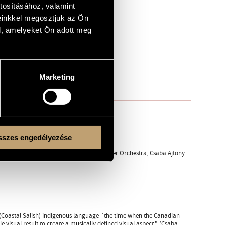
tosításához, valamint
einkkel megosztjuk az Ön
l, amelyeket Ön adott meg
Marketing
szes engedélyezése
ian Radio, Budapest; Anima Musicae Chamber Orchestra, Csaba Ajtony
(Coastal Salish) indigenous language ´the time when the Canadian
 visual result to create a musically defined visual aspect." (Csaba