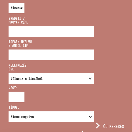
EREDETI /
MAGYAR CÍM:
CÍM
IDEGEN NYELVŰ
/ ANGOL CÍM:
EMAIL
infokozpont@bmc.hu
KELETKEZÉS
ÉVE:
TELEFON
VAGY:
NYITVA TARTÁS
TÍPUS:
ÚJ KERESÉS