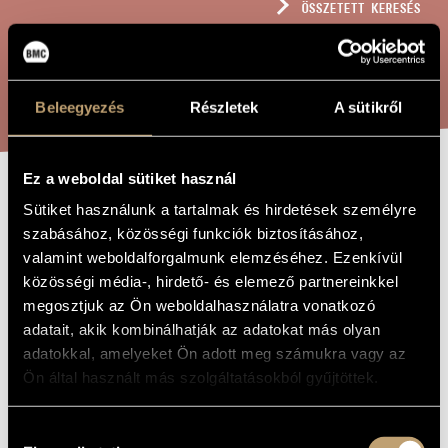
ÖSSZETETT KERESÉS
MŰVÉSZADATBÁZIS
ZENEMŰ-ADATBÁZIS
KERESÉS
ZENEI KÖNYVTÁR, ONLINE KATALÓGUS
Beleegyezés
Részletek
A sütikről
Ez a weboldal sütiket használ
VÁLTOZATOK EGY
Sütiket használunk a tartalmak és hirdetések személyre
A MŰ CÍME
szabásához, közösségi funkciók biztosításához,
MOHÁCSI
valamint weboldalforgalmunk elemzéséhez. Ezenkívül
NÉPDALRA
közösségi média-, hirdető- és elemező partnereinkkel
megosztjuk az Ön weboldalhasználatra vonatkozó
adatait, akik kombinálhatják az adatokat más olyan
Bojtár László
ZENESZERZŐ
adatokkal, amelyeket Ön adott meg számukra vagy az
Ön által használt más szolgáltatásokból gyűjtöttek.
Változatok egy mohácsi népdalra
EREDETI /
MAGYAR CÍM
Variations on a Folksong from Mohács
IDEGEN
Hozzájárulás
NYELVŰ /
ANGOL CÍM