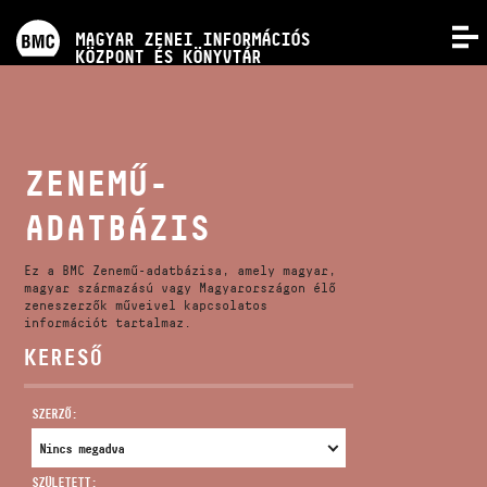
PROGRAMOK
MAGYAR ZENEI INFORMÁCIÓS
MENÜ
KÖZPONT ÉS KÖNYVTÁR
VERSENYEK
KÉPZÉSEK
ZENEMŰ-
ADATBÁZIS
KIADVÁNYOK
Ez a BMC Zenemű-adatbázisa, amely magyar,
RÓLUNK
magyar származású vagy Magyarországon élő
zeneszerzők műveivel kapcsolatos
információt tartalmaz.
KERESŐ
KAPCSOLAT
SZERZŐ:
VIDEÓ GALÉRIA
SZÜLETETT: