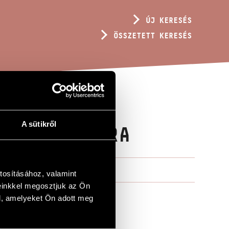
ÚJ KERESÉS
ÖSSZETETT KERESÉS
A sütikről
ÉGI NÉPDALRA
tosításához, valamint
einkkel megosztjuk az Ön
l, amelyeket Ön adott meg