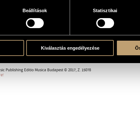
e
Beállítások
Statisztikai
Kiválasztás engedélyezése
Ös
ent
sic Publishing Editio Musica Budapest © 2017, Z. 15078
re!