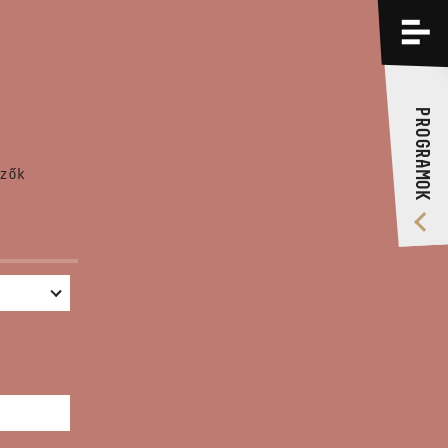
PROGRAMOK
KÉPZÉSEK
PROGRAMOK
RÓLUNK
zők
VIDEÓ GALÉRIA