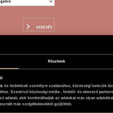
KERESÉS
Részletek
AKTERVARIÁCIÓK EGY R
ál
n
mak és hirdetések személyre szabásához, közösségi funkciók biz
hez. Ezenkívül közösségi média-, hirdető- és elemező partner
ációk egy régi népdalra
zó adatait, akik kombinálhatják az adatokat más olyan adatokka
ariations on an Old Hungarian Folksong
sznált más szolgáltatásokból gyűjtöttek.
és zongorára