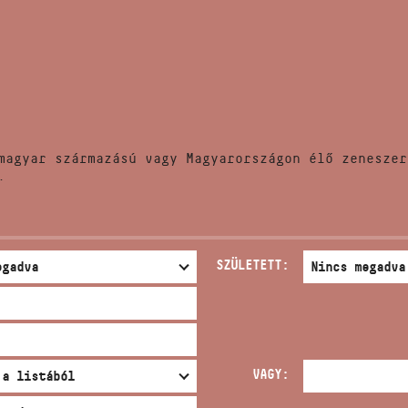
HÍREK
CÍM
VERSENYEK
EMAIL
infokozpont@bmc.hu
KIADVÁNYOK
TELEFON
magyar származású vagy Magyarországon élő zeneszer
KAPCSOLAT
.
NYITVA TARTÁS
SZÜLETETT:
VAGY: