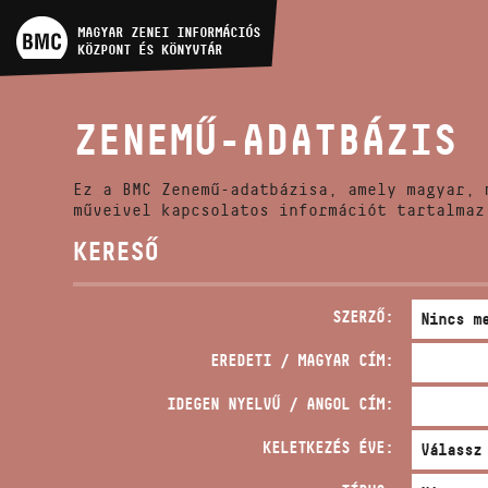
MŰVÉSZADATBÁZIS
MAGYAR ZENEI INFORMÁCIÓS
KÖZPONT ÉS KÖNYVTÁR
ZENEMŰ-ADATBÁZIS
ZENEMŰ-ADATBÁZIS
ZENEI KÖNYVTÁR, ONLINE
KATALÓGUS
Ez a BMC Zenemű-adatbázisa, amely magyar, 
műveivel kapcsolatos információt tartalmaz
KERESŐ
SZERZŐ:
EREDETI / MAGYAR CÍM:
IDEGEN NYELVŰ / ANGOL CÍM:
KELETKEZÉS ÉVE: