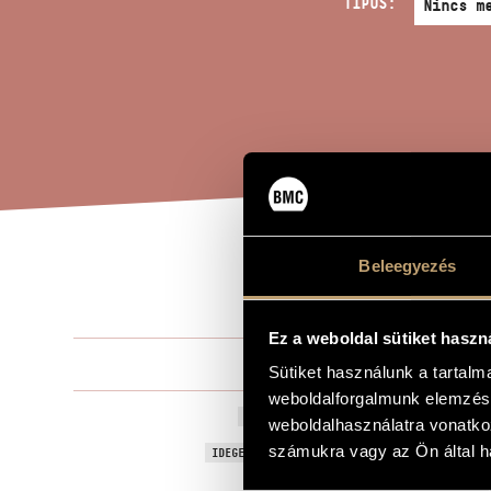
TÍPUS:
Beleegyezés
KAR
A MŰ CÍME
Ez a weboldal sütiket haszn
Bogár Istvá
ZENESZERZŐ
Sütiket használunk a tartal
weboldalforgalmunk elemzésé
Karaktervari
EREDETI / MAGYAR CÍM
weboldalhasználatra vonatko
Character V
számukra vagy az Ön által ha
IDEGEN NYELVŰ / ANGOL CÍM
Trombitára 
ALCÍM