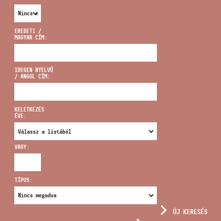
EREDETI /
MAGYAR CÍM:
CÍM
IDEGEN NYELVŰ
/ ANGOL CÍM:
EMAIL
infokozpont@bmc.hu
KELETKEZÉS
ÉVE:
TELEFON
VAGY:
NYITVA TARTÁS
TÍPUS:
ÚJ KERESÉS