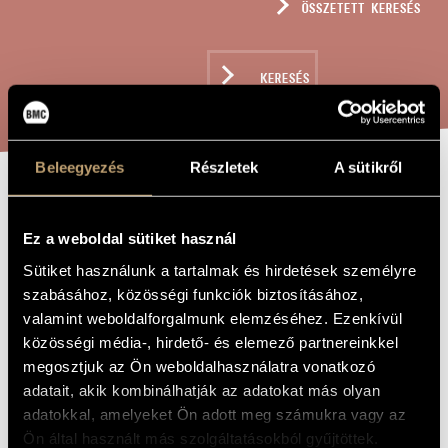
ÖSSZETETT KERESÉS
MŰVÉSZADATBÁZIS
ZENEMŰ-ADATBÁZIS
KERESÉS
ZENEI KÖNYVTÁR, ONLINE KATALÓGUS
Beleegyezés
Részletek
A sütikről
WHITHER THOU
A MŰ CÍME
GOEST I WILL
Ez a weboldal sütiket használ
GO
Sütiket használunk a tartalmak és hirdetések személyre
szabásához, közösségi funkciók biztosításához,
valamint weboldalforgalmunk elemzéséhez. Ezenkívül
Horváth Bálint
ZENESZERZŐ
közösségi média-, hirdető- és elemező partnereinkkel
megosztjuk az Ön weboldalhasználatra vonatkozó
Whither Thou Goest I Will Go
EREDETI /
adatait, akik kombinálhatják az adatokat más olyan
MAGYAR CÍM
adatokkal, amelyeket Ön adott meg számukra vagy az
Whither Thou Goest I Will Go
IDEGEN
NYELVŰ /
Ön által használt más szolgáltatásokból gyűjtöttek.
ANGOL CÍM