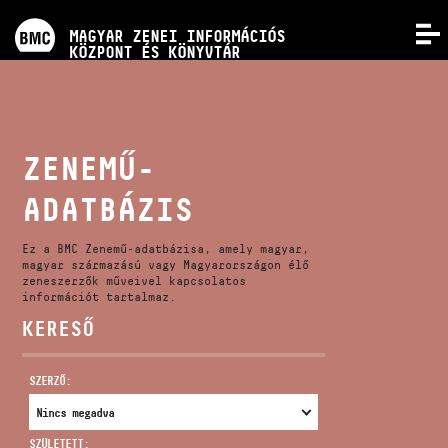
PROGRAMOK
MAGYAR ZENEI INFORMÁCIÓS
MENÜ
KÖZPONT ÉS KÖNYVTÁR
VERSENYEK
KÉPZÉSEK
ZENEMŰ-
ADATBÁZIS
KIADVÁNYOK
Ez a BMC Zenemű-adatbázisa, amely magyar,
RÓLUNK
magyar származású vagy Magyarországon élő
zeneszerzők műveivel kapcsolatos
információt tartalmaz.
KERESŐ
KAPCSOLAT
SZERZŐ:
VIDEÓ GALÉRIA
SZÜLETETT: