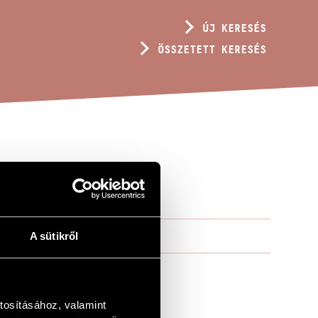
ÚJ KERESÉS
ÖSSZETETT KERESÉS
A sütikről
tosításához, valamint