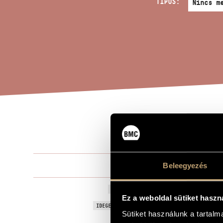
TÍPUS:
TRI
A MŰ CÍME
Tóth Péter
Beleegyezés
ZENESZERZŐ
Trio No. 1
EREDETI / MAGYAR CÍM
Ez a weboldal sütiket haszn
Trio No. 1
IDEGEN NYELVŰ / ANGOL CÍM
Sütiket használunk a tartal
Pikolóra, fu
ALCÍM