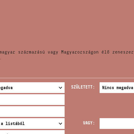
HÍREK
CÍM
VERSENYEK
EMAIL
infokozpont@bmc.hu
KIADVÁNYOK
TELEFON
magyar származású vagy Magyarországon élő zeneszer
KAPCSOLAT
.
NYITVA TARTÁS
SZÜLETETT:
VAGY: