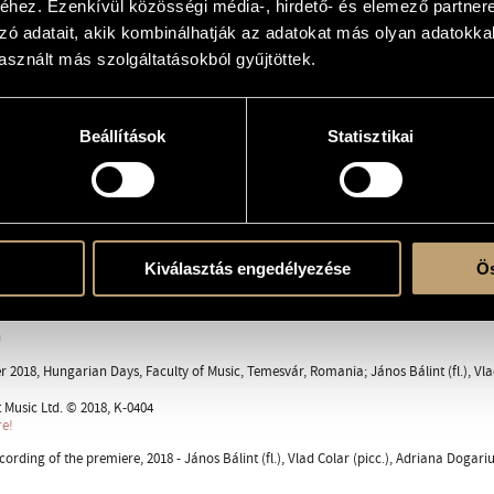
hez. Ezenkívül közösségi média-, hirdető- és elemező partner
int
zó adatait, akik kombinálhatják az adatokat más olyan adatokka
sznált más szolgáltatásokból gyűjtöttek.
e
Beállítások
Statisztikai
Kiválasztás engedélyezése
Ös
ent
n
 2018, Hungarian Days, Faculty of Music, Temesvár, Romania; János Bálint (fl.), Vlad
Music Ltd. © 2018, K-0404
re!
cording of the premiere, 2018 - János Bálint (fl.), Vlad Colar (picc.), Adriana Dogari