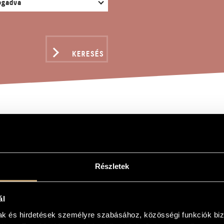
KERESÉS
O NO. 1
Részletek
ál
mak és hirdetések személyre szabásához, közösségi funkciók biz
volára és zongorára