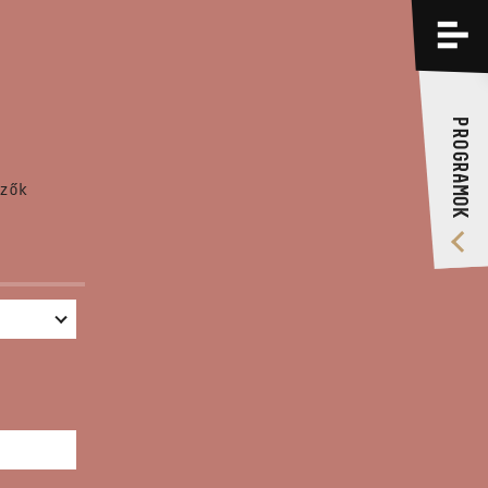
PROGRAMOK
KÉPZÉSEK
PROGRAMOK
RÓLUNK
zők
VIDEÓ GALÉRIA