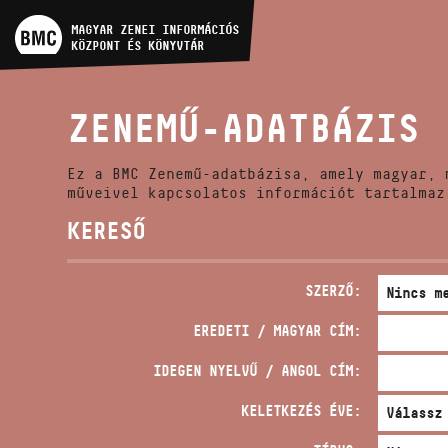
MŰVÉSZADATBÁZIS
MAGYAR ZENEI INFORMÁCIÓS
KÖZPONT ÉS KÖNYVTÁR
ZENEMŰ-ADATBÁZIS
ZENEMŰ-ADATBÁZIS
ZENEI KÖNYVTÁR, ONLINE
KATALÓGUS
Ez a BMC Zenemű-adatbázisa, amely magyar, 
műveivel kapcsolatos információt tartalmaz
KERESŐ
SZERZŐ:
EREDETI / MAGYAR CÍM:
IDEGEN NYELVŰ / ANGOL CÍM:
KELETKEZÉS ÉVE: