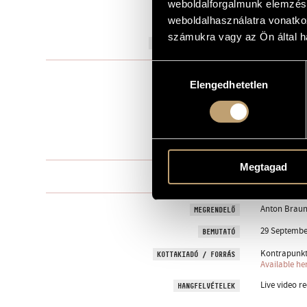
weboldalforgalmunk elemzésé
to János Bál
weboldalhasználatra vonatko
AJÁNLÁS
számukra vagy az Ön által ha
2018
A MŰ KELETKEZÉSI ÉVE
Hozzájárulás
Kamarazen
TÍPUS
Elengedhetetlen
kiválasztása
3
ELŐADÓK SZÁMA
picc., fl., pf.
ELŐADÓI APPARÁTUS
7 perc
IDŐTARTAM
Megtagad
One movem
TÉTELEK, RÉSZEK
Anton Brau
MEGRENDELŐ
29 September
BEMUTATÓ
Kontrapunkt 
KOTTAKIADÓ / FORRÁS
Available he
Live video re
HANGFELVÉTELEK