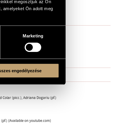
einkkel megosztjuk az Ön
l, amelyeket Ön adott meg
Marketing
szes engedélyezése
 Colar (picc.), Adriana Dogariu (pf.)
u (pf.) (Available on youtube.com)