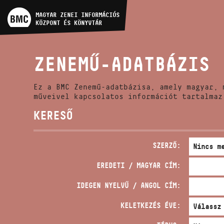
MŰVÉSZADATBÁZIS
MAGYAR ZENEI INFORMÁCIÓS
KÖZPONT ÉS KÖNYVTÁR
ZENEMŰ-ADATBÁZIS
ZENEMŰ-ADATBÁZIS
ZENEI KÖNYVTÁR, ONLINE
KATALÓGUS
Ez a BMC Zenemű-adatbázisa, amely magyar, 
műveivel kapcsolatos információt tartalmaz
KERESŐ
SZERZŐ:
EREDETI / MAGYAR CÍM:
IDEGEN NYELVŰ / ANGOL CÍM:
KELETKEZÉS ÉVE: