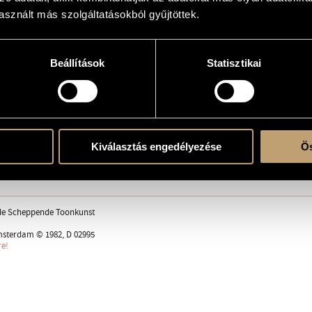
sznált más szolgáltatásokból gyűjtöttek.
 and Evert le Mair
Beállítások
Statisztikai
e
imba
Kiválasztás engedélyezése
Ös
ent
de Scheppende Toonkunst
terdam © 1982, D 02995
re!