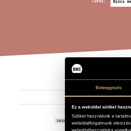
TÍPUS:
VIC
A MŰ CÍME
Beleegyezés
Fried Géza
ZENESZERZŐ
Ez a weboldal sütiket haszn
Vice versa, O
EREDETI / MAGYAR CÍM
Sütiket használunk a tartal
Vice versa, O
IDEGEN NYELVŰ / ANGOL CÍM
weboldalforgalmunk elemzésé
Alt szaxofo
weboldalhasználatra vonatko
ALCÍM