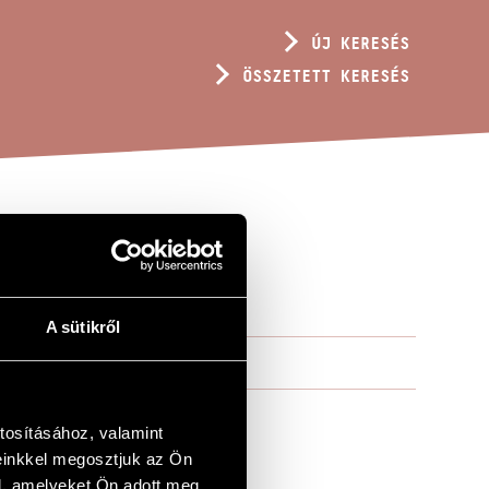
ÚJ KERESÉS
ÖSSZETETT KERESÉS
A sütikről
tosításához, valamint
einkkel megosztjuk az Ön
l, amelyeket Ön adott meg