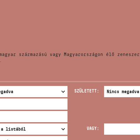
HÍREK
CÍM
VERSENYEK
EMAIL
infokozpont@bmc.hu
KIADVÁNYOK
TELEFON
magyar származású vagy Magyarországon élő zeneszer
KAPCSOLAT
.
NYITVA TARTÁS
SZÜLETETT:
VAGY: