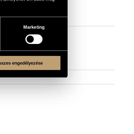
Marketing
szes engedélyezése