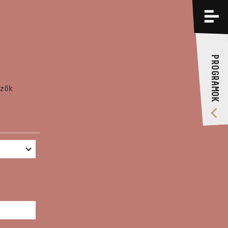
PROGRAMOK
KÉPZÉSEK
PROGRAMOK
RÓLUNK
zők
VIDEÓ GALÉRIA