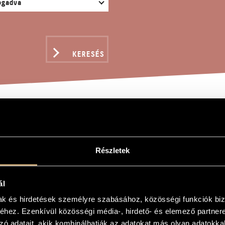
KERESÉS
E VERSA, OP. 95
Részletek
ál
p. 95
mak és hirdetések személyre szabásához, közösségi funkciók biz
p. 95
hez. Ezenkívül közösségi média-, hirdető- és elemező partner
nra és marimbára
zó adatait, akik kombinálhatják az adatokat más olyan adatokka