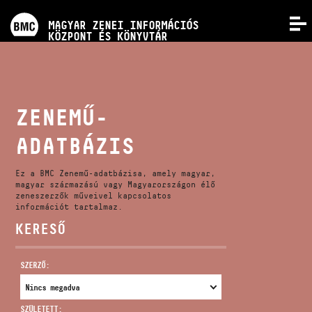
PROGRAMOK
MAGYAR ZENEI INFORMÁCIÓS
MENÜ
KÖZPONT ÉS KÖNYVTÁR
VERSENYEK
KÉPZÉSEK
ZENEMŰ-
ADATBÁZIS
KIADVÁNYOK
Ez a BMC Zenemű-adatbázisa, amely magyar,
RÓLUNK
magyar származású vagy Magyarországon élő
zeneszerzők műveivel kapcsolatos
információt tartalmaz.
KERESŐ
KAPCSOLAT
SZERZŐ:
VIDEÓ GALÉRIA
SZÜLETETT: