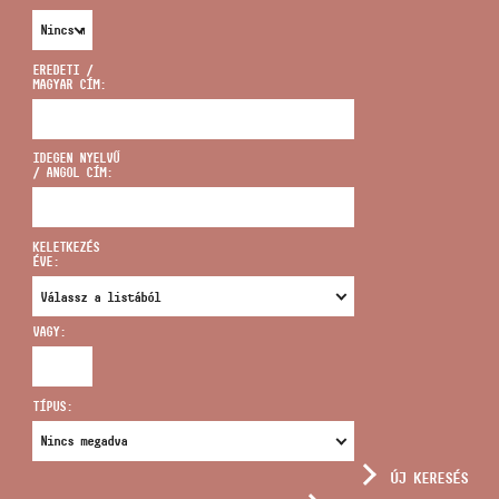
EREDETI /
MAGYAR CÍM:
CÍM
IDEGEN NYELVŰ
/ ANGOL CÍM:
EMAIL
infokozpont@bmc.hu
KELETKEZÉS
ÉVE:
TELEFON
VAGY:
NYITVA TARTÁS
TÍPUS:
ÚJ KERESÉS