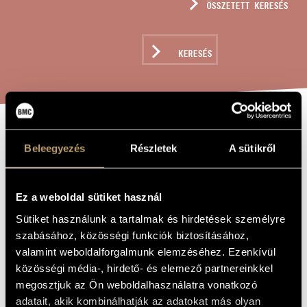
ÖSSZETETT KERESÉS
MŰVÉSZADATBÁZIS
ZENEMŰ-ADATBÁZIS
KERESÉS
ZENEI KÖNYVTÁR, ONLINE KATALÓGUS
VARIATIES OP
A MŰ CÍME
Beleegyezés
Részletek
A sütikről
EEN NEDERLANDS
VOLKSLIED /
Ez a weboldal sütiket használ
VARIÁCIÓK EGY
Sütiket használunk a tartalmak és hirdetések személyre
HOLLAND
szabásához, közösségi funkciók biztosításához,
NÉPDALRA
valamint weboldalforgalmunk elemzéséhez. Ezenkívül
közösségi média-, hirdető- és elemező partnereinkkel
megosztjuk az Ön weboldalhasználatra vonatkozó
Fried Géza
ZENESZERZŐ
adatait, akik kombinálhatják az adatokat más olyan