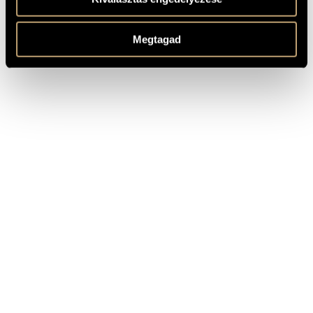
Donemus Amsterdam © 1950, D 05013
KOTTAKIADÓ
Available here!
/ FORRÁS
Based on the folksong: "Hier komt Pauwel Jonas aan"
MEGJEGYZÉSEK,
Megtagad
TOVÁBBI INFO