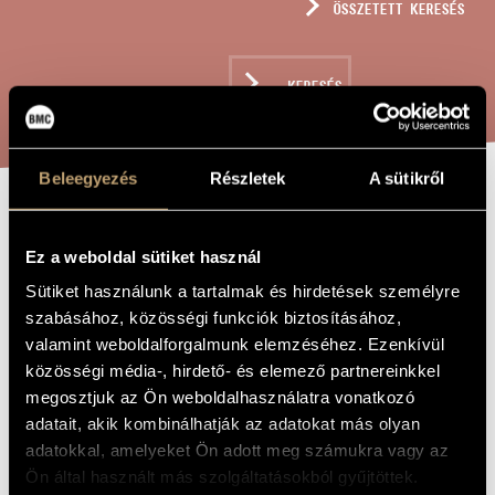
ÖSSZETETT KERESÉS
MŰVÉSZADATBÁZIS
ZENEMŰ-ADATBÁZIS
KERESÉS
ZENEI KÖNYVTÁR, ONLINE KATALÓGUS
Beleegyezés
Részletek
A sütikről
FUGA VOOR
A MŰ CÍME
Ez a weboldal sütiket használ
HARPEN, OP. 62
Sütiket használunk a tartalmak és hirdetések személyre
/ FUGA
szabásához, közösségi funkciók biztosításához,
HÁRFÁKRA, OP.
valamint weboldalforgalmunk elemzéséhez. Ezenkívül
62
közösségi média-, hirdető- és elemező partnereinkkel
megosztjuk az Ön weboldalhasználatra vonatkozó
adatait, akik kombinálhatják az adatokat más olyan
Fried Géza
ZENESZERZŐ
adatokkal, amelyeket Ön adott meg számukra vagy az
Ön által használt más szolgáltatásokból gyűjtöttek.
Fuga voor harpen, Op. 62 / Fuga hárfákra, Op. 62
EREDETI /