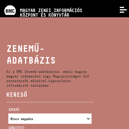
PROGRAMOK
MAGYAR ZENEI INFORMÁCIÓS
MENÜ
KÖZPONT ÉS KÖNYVTÁR
VERSENYEK
KÉPZÉSEK
ZENEMŰ-
ADATBÁZIS
KIADVÁNYOK
Ez a BMC Zenemű-adatbázisa, amely magyar,
RÓLUNK
magyar származású vagy Magyarországon élő
zeneszerzők műveivel kapcsolatos
információt tartalmaz.
KERESŐ
KAPCSOLAT
SZERZŐ:
VIDEÓ GALÉRIA
SZÜLETETT: