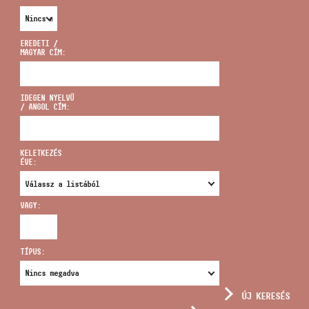
EREDETI /
MAGYAR CÍM:
CÍM
IDEGEN NYELVŰ
/ ANGOL CÍM:
EMAIL
infokozpont@bmc.hu
KELETKEZÉS
ÉVE:
TELEFON
VAGY:
NYITVA TARTÁS
TÍPUS:
ÚJ KERESÉS