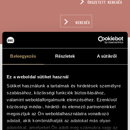
ÖSSZETETT KERESÉS
MŰVÉSZADATBÁZIS
ZENEMŰ-ADATBÁZIS
KERESÉS
ZENEI KÖNYVTÁR, ONLINE KATALÓGUS
Beleegyezés
Részletek
A sütikről
DRIE
A MŰ CÍME
GEDICHTEN, OP.
Ez a weboldal sütiket használ
89
Sütiket használunk a tartalmak és hirdetések személyre
szabásához, közösségi funkciók biztosításához,
Fried Géza
ZENESZERZŐ
valamint weboldalforgalmunk elemzéséhez. Ezenkívül
közösségi média-, hirdető- és elemező partnereinkkel
Drie Gedichten, Op. 89
EREDETI /
megosztjuk az Ön weboldalhasználatra vonatkozó
MAGYAR CÍM
adatait, akik kombinálhatják az adatokat más olyan
Drie Gedichten, Op. 89
IDEGEN
NYELVŰ /
adatokkal, amelyeket Ön adott meg számukra vagy az
ANGOL CÍM