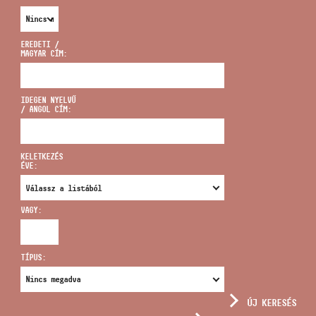
EREDETI /
MAGYAR CÍM:
CÍM
IDEGEN NYELVŰ
/ ANGOL CÍM:
EMAIL
infokozpont@bmc.hu
KELETKEZÉS
ÉVE:
TELEFON
VAGY:
NYITVA TARTÁS
TÍPUS:
ÚJ KERESÉS