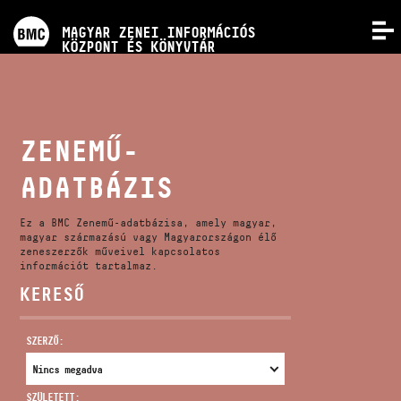
PROGRAMOK
MAGYAR ZENEI INFORMÁCIÓS
MENÜ
KÖZPONT ÉS KÖNYVTÁR
VERSENYEK
KÉPZÉSEK
ZENEMŰ-
ADATBÁZIS
KIADVÁNYOK
Ez a BMC Zenemű-adatbázisa, amely magyar,
RÓLUNK
magyar származású vagy Magyarországon élő
zeneszerzők műveivel kapcsolatos
információt tartalmaz.
KERESŐ
KAPCSOLAT
SZERZŐ:
VIDEÓ GALÉRIA
SZÜLETETT: