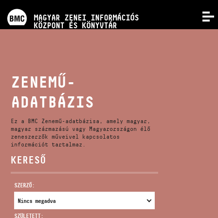
PROGRAMOK
MAGYAR ZENEI INFORMÁCIÓS
MENÜ
KÖZPONT ÉS KÖNYVTÁR
VERSENYEK
KÉPZÉSEK
ZENEMŰ-
ADATBÁZIS
KIADVÁNYOK
Ez a BMC Zenemű-adatbázisa, amely magyar,
RÓLUNK
magyar származású vagy Magyarországon élő
zeneszerzők műveivel kapcsolatos
információt tartalmaz.
KERESŐ
KAPCSOLAT
SZERZŐ:
VIDEÓ GALÉRIA
SZÜLETETT: