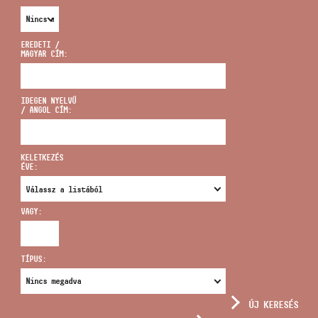
EREDETI /
MAGYAR CÍM:
CÍM
IDEGEN NYELVŰ
/ ANGOL CÍM:
EMAIL
infokozpont@bmc.hu
KELETKEZÉS
ÉVE:
TELEFON
VAGY:
NYITVA TARTÁS
TÍPUS:
ÚJ KERESÉS