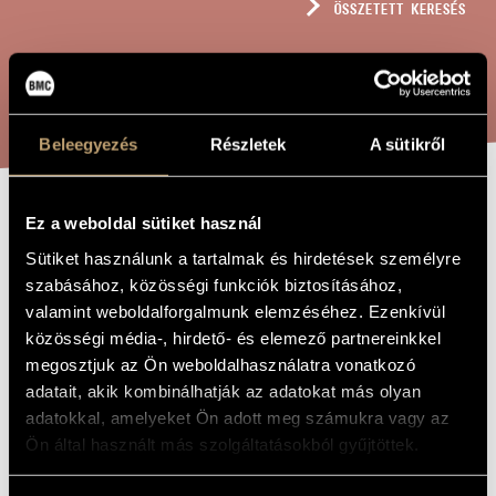
ÖSSZETETT KERESÉS
MŰVÉSZADATBÁZIS
ZENEMŰ-ADATBÁZIS
KERESÉS
ZENEI KÖNYVTÁR, ONLINE KATALÓGUS
Beleegyezés
Részletek
A sütikről
Ez a weboldal sütiket használ
BALLADE, OP.
A MŰ CÍME
Sütiket használunk a tartalmak és hirdetések személyre
71A
szabásához, közösségi funkciók biztosításához,
valamint weboldalforgalmunk elemzéséhez. Ezenkívül
Fried Géza
közösségi média-, hirdető- és elemező partnereinkkel
ZENESZERZŐ
megosztjuk az Ön weboldalhasználatra vonatkozó
Ballade, Op. 71a
EREDETI /
adatait, akik kombinálhatják az adatokat más olyan
MAGYAR CÍM
adatokkal, amelyeket Ön adott meg számukra vagy az
Ballade, Op. 71a
IDEGEN
Ön által használt más szolgáltatásokból gyűjtöttek.
NYELVŰ /
ANGOL CÍM
Vegyeskarra, vonószenekarra, zongorára négy kézre és
ALCÍM