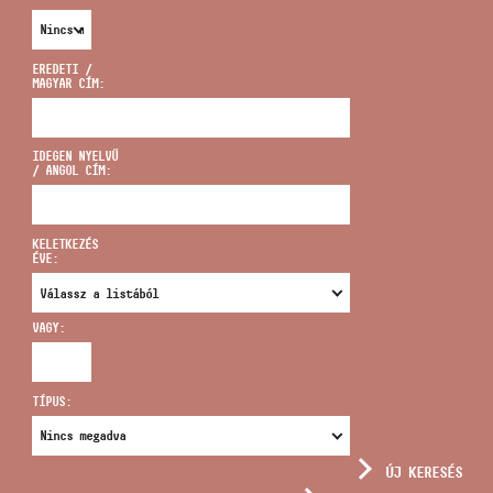
EREDETI /
MAGYAR CÍM:
CÍM
IDEGEN NYELVŰ
/ ANGOL CÍM:
EMAIL
infokozpont@bmc.hu
KELETKEZÉS
ÉVE:
TELEFON
VAGY:
NYITVA TARTÁS
TÍPUS:
ÚJ KERESÉS