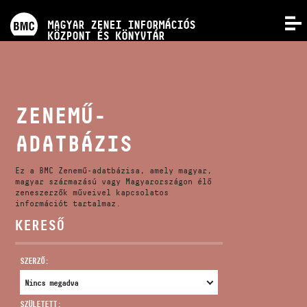
PROGRAMOK
MAGYAR ZENEI INFORMÁCIÓS
MENÜ
KÖZPONT ÉS KÖNYVTÁR
VERSENYEK
KÉPZÉSEK
ZENEMŰ-
ADATBÁZIS
KIADVÁNYOK
Ez a BMC Zenemű-adatbázisa, amely magyar,
RÓLUNK
magyar származású vagy Magyarországon élő
zeneszerzők műveivel kapcsolatos
információt tartalmaz.
KERESŐ
KAPCSOLAT
SZERZŐ:
VIDEÓ GALÉRIA
SZÜLETETT: