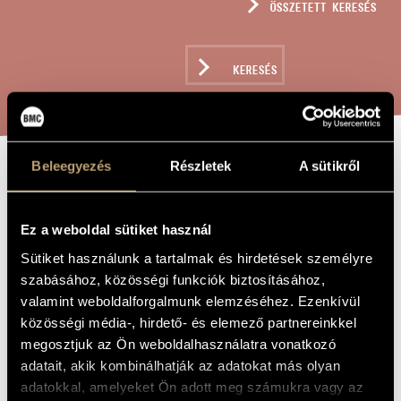
ÖSSZETETT KERESÉS
MŰVÉSZADATBÁZIS
ZENEMŰ-ADATBÁZIS
KERESÉS
ZENEI KÖNYVTÁR, ONLINE KATALÓGUS
Beleegyezés
Részletek
A sütikről
HÁROM HAIKU,
A MŰ CÍME
OP. 80
Ez a weboldal sütiket használ
Sütiket használunk a tartalmak és hirdetések személyre
Tihanyi László
ZENESZERZŐ
szabásához, közösségi funkciók biztosításához,
valamint weboldalforgalmunk elemzéséhez. Ezenkívül
Három haiku, Op. 80
EREDETI /
közösségi média-, hirdető- és elemező partnereinkkel
MAGYAR CÍM
megosztjuk az Ön weboldalhasználatra vonatkozó
Three Haikus, Op. 80
IDEGEN
NYELVŰ /
adatait, akik kombinálhatják az adatokat más olyan
ANGOL CÍM
adatokkal, amelyeket Ön adott meg számukra vagy az
Althangra, hegedűre és zongorára
ALCÍM