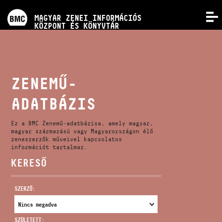
PROGRAMOK
MAGYAR ZENEI INFORMÁCIÓS
MENÜ
KÖZPONT ÉS KÖNYVTÁR
VERSENYEK
KÉPZÉSEK
ZENEMŰ-
ADATBÁZIS
KIADVÁNYOK
Ez a BMC Zenemű-adatbázisa, amely magyar,
RÓLUNK
magyar származású vagy Magyarországon élő
zeneszerzők műveivel kapcsolatos
információt tartalmaz.
KERESŐ
KAPCSOLAT
SZERZŐ:
VIDEÓ GALÉRIA
SZÜLETETT: