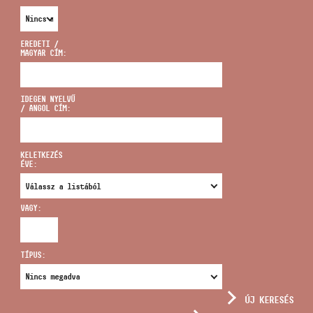
EREDETI /
MAGYAR CÍM:
CÍM
IDEGEN NYELVŰ
/ ANGOL CÍM:
EMAIL
infokozpont@bmc.hu
KELETKEZÉS
ÉVE:
TELEFON
VAGY:
NYITVA TARTÁS
TÍPUS:
ÚJ KERESÉS