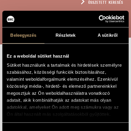
ÖSSZETETT KERESÉS
MŰVÉSZADATBÁZIS
ZENEMŰ-ADATBÁZIS
KERESÉS
ZENEI KÖNYVTÁR, ONLINE KATALÓGUS
Beleegyezés
Részletek
A sütikről
Ez a weboldal sütiket használ
TRAUERODE (IN
A MŰ CÍME
Sütiket használunk a tartalmak és hirdetések személyre
MEMORIAM
szabásához, közösségi funkciók biztosításához,
JOHANNES
valamint weboldalforgalmunk elemzéséhez. Ezenkívül
közösségi média-, hirdető- és elemező partnereinkkel
PAULUS II),
megosztjuk az Ön weboldalhasználatra vonatkozó
OP. 11
adatait, akik kombinálhatják az adatokat más olyan
adatokkal, amelyeket Ön adott meg számukra vagy az
Ön által használt más szolgáltatásokból gyűjtöttek.
Bakfark Bálint
ZENESZERZŐ
Trauerode (In memoriam Johannes Paulus II), Op. 11
Hozzájárulás
EREDETI /