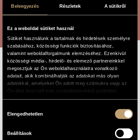
ÖSSZETETT KERESÉS
MŰVÉSZADATBÁZIS
Beleegyezés
Részletek
A sütikről
ZENEMŰ-ADATBÁZIS
KERESÉS
Ez a weboldal sütiket használ
ZENEI KÖNYVTÁR, ONLINE KATALÓGUS
Sütiket használunk a tartalmak és hirdetések személyre
szabásához, közösségi funkciók biztosításához,
valamint weboldalforgalmunk elemzéséhez. Ezenkívül
közösségi média-, hirdető- és elemező partnereinkkel
ONE WAY
A MŰ CÍME
megosztjuk az Ön weboldalhasználatra vonatkozó
adatait, akik kombinálhatják az adatokat más olyan
adatokkal, amelyeket Ön adott meg számukra vagy az
Kutrik Bence
ZENESZERZŐ
Ön által használt más szolgáltatásokból gyűjtöttek.
One Way
EREDETI /
MAGYAR CÍM
Hozzájárulás
One Way
IDEGEN
Elengedhetetlen
kiválasztása
NYELVŰ /
ANGOL CÍM
2012
A MŰ
KELETKEZÉSI
Beállítások
ÉVE