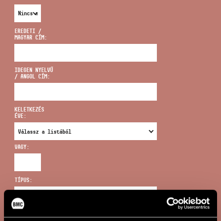
EREDETI /
MAGYAR CÍM:
CÍM
IDEGEN NYELVŰ
/ ANGOL CÍM:
EMAIL
infokozpont@bmc.hu
KELETKEZÉS
ÉVE:
TELEFON
VAGY:
NYITVA TARTÁS
TÍPUS:
ÚJ KERESÉS