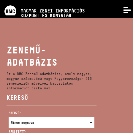
PROGRAMOK
MAGYAR ZENEI INFORMÁCIÓS
MENÜ
KÖZPONT ÉS KÖNYVTÁR
VERSENYEK
KÉPZÉSEK
ZENEMŰ-
ADATBÁZIS
KIADVÁNYOK
Ez a BMC Zenemű-adatbázisa, amely magyar,
RÓLUNK
magyar származású vagy Magyarországon élő
zeneszerzők műveivel kapcsolatos
információt tartalmaz.
KERESŐ
KAPCSOLAT
SZERZŐ:
VIDEÓ GALÉRIA
SZÜLETETT: