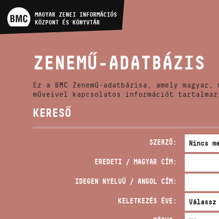
MŰVÉSZADATBÁZIS
MAGYAR ZENEI INFORMÁCIÓS
KÖZPONT ÉS KÖNYVTÁR
ZENEMŰ-ADATBÁZIS
ZENEMŰ-ADATBÁZIS
ZENEI KÖNYVTÁR, ONLINE
KATALÓGUS
Ez a BMC Zenemű-adatbázisa, amely magyar, 
műveivel kapcsolatos információt tartalmaz
KERESŐ
SZERZŐ:
EREDETI / MAGYAR CÍM:
IDEGEN NYELVŰ / ANGOL CÍM:
KELETKEZÉS ÉVE: