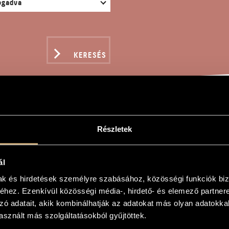
KERESÉS
 WER IST DIE TÜR?
Részletek
ál
mak és hirdetések személyre szabásához, közösségi funkciók biz
hez. Ezenkívül közösségi média-, hirdető- és elemező partner
ie Tür?
zó adatait, akik kombinálhatják az adatokat más olyan adatokka
ie Tür?
sznált más szolgáltatásokból gyűjtöttek.
 zenekarra