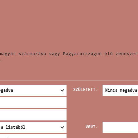
HÍREK
CÍM
VERSENYEK
EMAIL
infokozpont@bmc.hu
KIADVÁNYOK
TELEFON
magyar származású vagy Magyarországon élő zeneszer
KAPCSOLAT
.
NYITVA TARTÁS
SZÜLETETT:
VAGY: