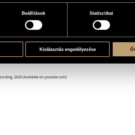
 zenekarra
Beállítások
Statisztikai
ent
Kiválasztás engedélyezése
Ös
 2018, Kodály School, Kecskemét, Hungary; Kecskemét Symphony Orchestra, László
ecording, 2018 (Available on youtube.com)