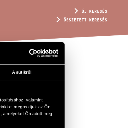
ÚJ KERESÉS
ÖSSZETETT KERESÉS
A sütikről
tosításához, valamint
einkkel megosztjuk az Ön
l, amelyeket Ön adott meg