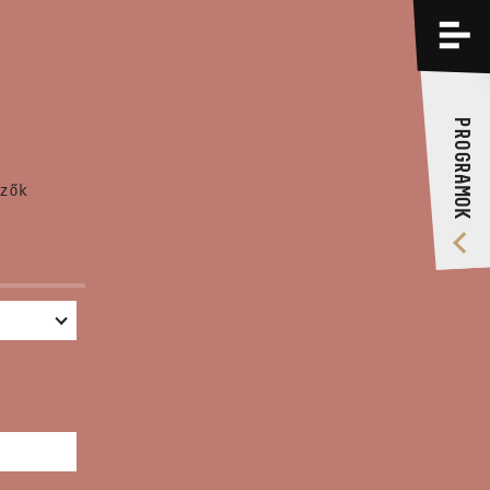
PROGRAMOK
KÉPZÉSEK
PROGRAMOK
RÓLUNK
zők
VIDEÓ GALÉRIA