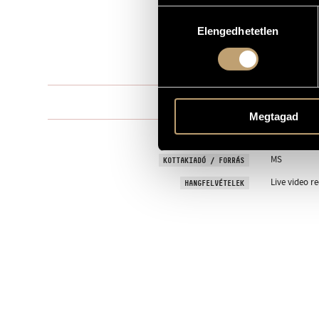
Hozzájárulás
Szimfonikus
TÍPUS
Elengedhetetlen
kiválasztása
orchestra
ELŐADÓI APPARÁTUS
4 perc
IDŐTARTAM
One movem
TÉTELEK, RÉSZEK
Megtagad
7 September
BEMUTATÓ
MS
KOTTAKIADÓ / FORRÁS
Live video r
HANGFELVÉTELEK