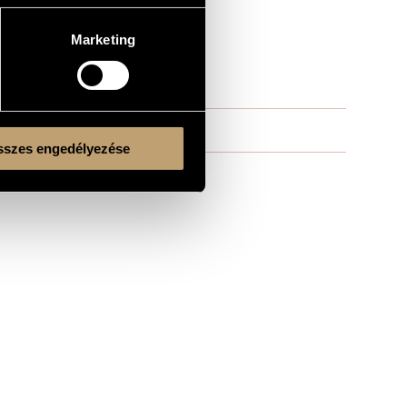
Marketing
szes engedélyezése
 Gerhát (cond.)