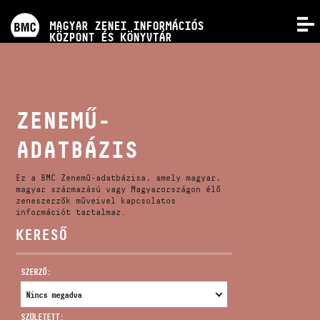
PROGRAMOK
MAGYAR ZENEI INFORMÁCIÓS
MENÜ
KÖZPONT ÉS KÖNYVTÁR
VERSENYEK
KÉPZÉSEK
ZENEMŰ-
ADATBÁZIS
KIADVÁNYOK
Ez a BMC Zenemű-adatbázisa, amely magyar,
RÓLUNK
magyar származású vagy Magyarországon élő
zeneszerzők műveivel kapcsolatos
információt tartalmaz.
KERESŐ
KAPCSOLAT
SZERZŐ:
VIDEÓ GALÉRIA
SZÜLETETT: