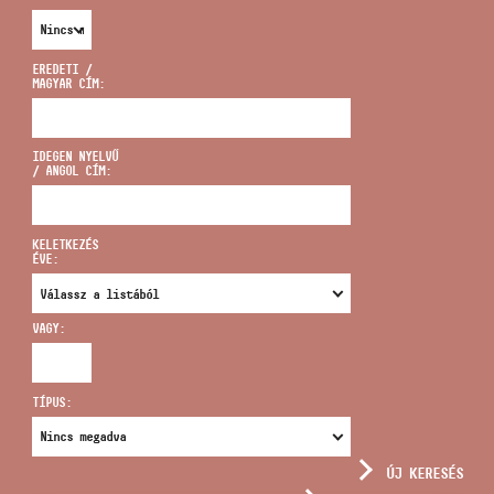
EREDETI /
MAGYAR CÍM:
CÍM
IDEGEN NYELVŰ
/ ANGOL CÍM:
EMAIL
infokozpont@bmc.hu
KELETKEZÉS
ÉVE:
TELEFON
VAGY:
NYITVA TARTÁS
TÍPUS:
ÚJ KERESÉS