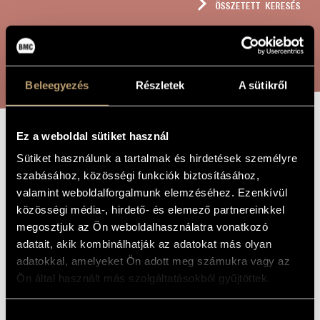
ÖSSZETETT KERESÉS
MŰVÉSZADATBÁZIS
ZENEMŰ-ADATBÁZIS
KERESÉS
ZENEI KÖNYVTÁR, ONLINE KATALÓGUS
Beleegyezés
Részletek
A sütikről
Ez a weboldal sütiket használ
BOSZORKÁNYSZOMBA
A MŰ CÍME
Sütiket használunk a tartalmak és hirdetések személyre
szabásához, közösségi funkciók biztosításához,
valamint weboldalforgalmunk elemzéséhez. Ezenkívül
Solti Árpád
ZENESZERZŐ
közösségi média-, hirdető- és elemező partnereinkkel
Boszorkányszombat
EREDETI /
megosztjuk az Ön weboldalhasználatra vonatkozó
MAGYAR CÍM
adatait, akik kombinálhatják az adatokat más olyan
Witches´ Sabbath
IDEGEN
adatokkal, amelyeket Ön adott meg számukra vagy az
NYELVŰ /
ANGOL CÍM
Ön által használt más szolgáltatásokból gyűjtöttek.
Piccolóra és zenekarra
ALCÍM
2018
A MŰ
Hozzájárulás