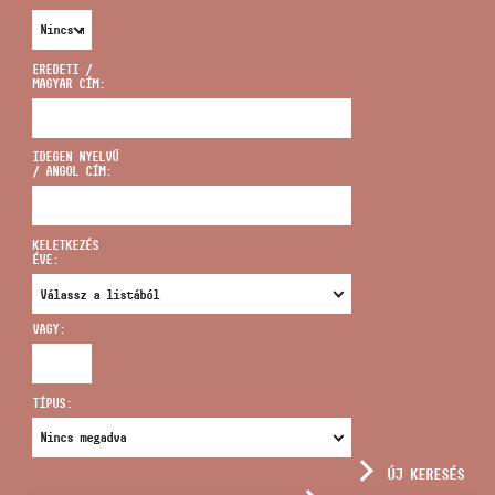
EREDETI /
MAGYAR CÍM:
CÍM
IDEGEN NYELVŰ
/ ANGOL CÍM:
EMAIL
infokozpont@bmc.hu
KELETKEZÉS
ÉVE:
TELEFON
VAGY:
NYITVA TARTÁS
TÍPUS:
ÚJ KERESÉS