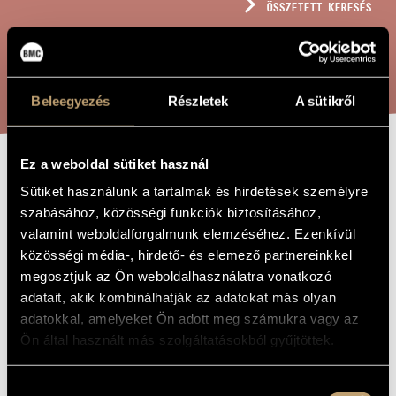
ÖSSZETETT KERESÉS
MŰVÉSZADATBÁZIS
ZENEMŰ-ADATBÁZIS
KERESÉS
ZENEI KÖNYVTÁR, ONLINE KATALÓGUS
Beleegyezés
Részletek
A sütikről
Ez a weboldal sütiket használ
TENGERI-HÁNTÁS
A MŰ CÍME
Sütiket használunk a tartalmak és hirdetések személyre
szabásához, közösségi funkciók biztosításához,
valamint weboldalforgalmunk elemzéséhez. Ezenkívül
Solti Árpád
ZENESZERZŐ
közösségi média-, hirdető- és elemező partnereinkkel
Tengeri-hántás
megosztjuk az Ön weboldalhasználatra vonatkozó
EREDETI /
MAGYAR CÍM
adatait, akik kombinálhatják az adatokat más olyan
Maize-Husking
IDEGEN
adatokkal, amelyeket Ön adott meg számukra vagy az
NYELVŰ /
ANGOL CÍM
Ön által használt más szolgáltatásokból gyűjtöttek.
Basszusra és zongorára
ALCÍM
Szólóhang(ok)ra és szólóhangszer(ek)re
TÍPUS
Hozzájárulás