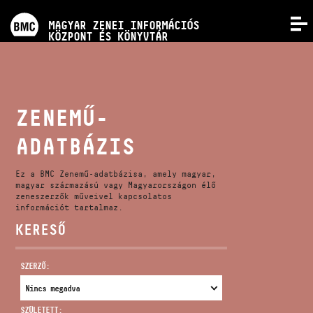
PROGRAMOK
MAGYAR ZENEI INFORMÁCIÓS
MENÜ
KÖZPONT ÉS KÖNYVTÁR
VERSENYEK
KÉPZÉSEK
ZENEMŰ-
ADATBÁZIS
KIADVÁNYOK
Ez a BMC Zenemű-adatbázisa, amely magyar,
RÓLUNK
magyar származású vagy Magyarországon élő
zeneszerzők műveivel kapcsolatos
információt tartalmaz.
KERESŐ
KAPCSOLAT
SZERZŐ:
VIDEÓ GALÉRIA
SZÜLETETT: