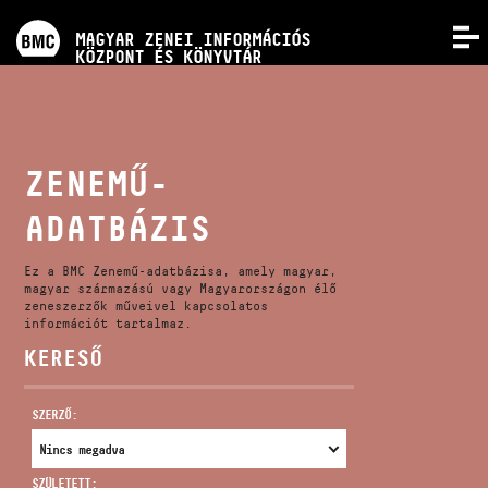
PROGRAMOK
MAGYAR ZENEI INFORMÁCIÓS
MENÜ
KÖZPONT ÉS KÖNYVTÁR
VERSENYEK
KÉPZÉSEK
ZENEMŰ-
ADATBÁZIS
KIADVÁNYOK
Ez a BMC Zenemű-adatbázisa, amely magyar,
RÓLUNK
magyar származású vagy Magyarországon élő
zeneszerzők műveivel kapcsolatos
információt tartalmaz.
KERESŐ
KAPCSOLAT
SZERZŐ:
VIDEÓ GALÉRIA
SZÜLETETT: