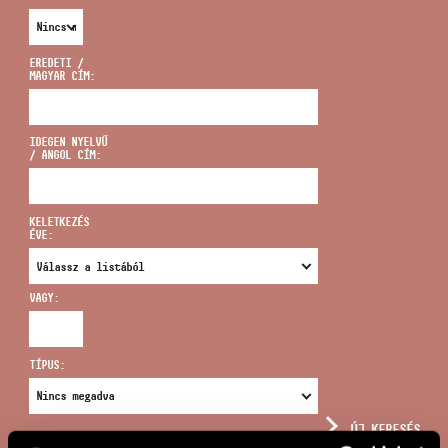
EREDETI /
MAGYAR CÍM:
CÍM
IDEGEN NYELVŰ
/ ANGOL CÍM:
EMAIL
infokozpont@bmc.hu
KELETKEZÉS
ÉVE:
TELEFON
VAGY:
NYITVA TARTÁS
TÍPUS:
ÚJ KERESÉS