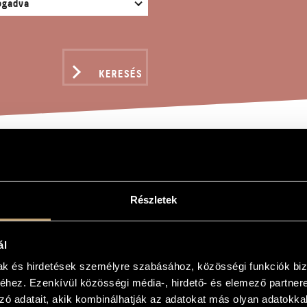
KERESÉS
NDULTAM SZÉP HAZÁMBÓ
Részletek
ál
szép hazámból
mak és hirdetések személyre szabásához, közösségi funkciók biz
autiful Homeland
hez. Ezenkívül közösségi média-, hirdető- és elemező partner
zó adatait, akik kombinálhatják az adatokat más olyan adatokka