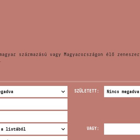
HÍREK
CÍM
VERSENYEK
EMAIL
infokozpont@bmc.hu
KIADVÁNYOK
TELEFON
magyar származású vagy Magyarországon élő zeneszer
KAPCSOLAT
.
NYITVA TARTÁS
SZÜLETETT:
VAGY: