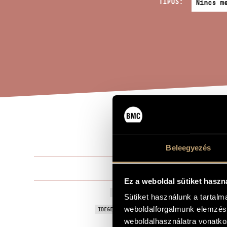
TÍPUS:
ELI
A MŰ CÍME
Beleegyezés
Tóth Péter
ZENESZERZŐ
Ez a weboldal sütiket haszn
Elindultam 
EREDETI / MAGYAR CÍM
Sütiket használunk a tartal
I Left My Be
weboldalforgalmunk elemzésé
IDEGEN NYELVŰ / ANGOL CÍM
weboldalhasználatra vonatko
Vegyeskarra
ALCÍM