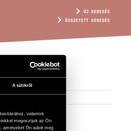
ÚJ KERESÉS
ÖSSZETETT KERESÉS
L
A sütikről
tosításához, valamint
einkkel megosztjuk az Ön
l, amelyeket Ön adott meg