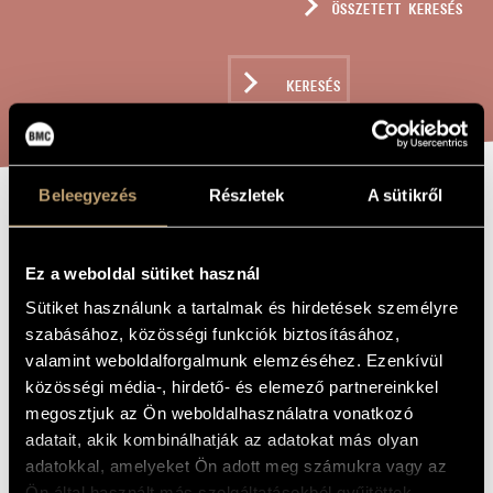
ÖSSZETETT KERESÉS
MŰVÉSZADATBÁZIS
ZENEMŰ-ADATBÁZIS
KERESÉS
ZENEI KÖNYVTÁR, ONLINE KATALÓGUS
Beleegyezés
Részletek
A sütikről
ARANYHÁLÓBAN
A MŰ CÍME
Ez a weboldal sütiket használ
Huzella Elek
ZENESZERZŐ
Sütiket használunk a tartalmak és hirdetések személyre
szabásához, közösségi funkciók biztosításához,
Aranyhálóban
EREDETI /
valamint weboldalforgalmunk elemzéséhez. Ezenkívül
MAGYAR CÍM
közösségi média-, hirdető- és elemező partnereinkkel
In the Golden Net
IDEGEN
NYELVŰ /
megosztjuk az Ön weboldalhasználatra vonatkozó
ANGOL CÍM
adatait, akik kombinálhatják az adatokat más olyan
Szopránhangra és zongorára
ALCÍM
adatokkal, amelyeket Ön adott meg számukra vagy az
1956
A MŰ
Ön által használt más szolgáltatásokból gyűjtöttek.