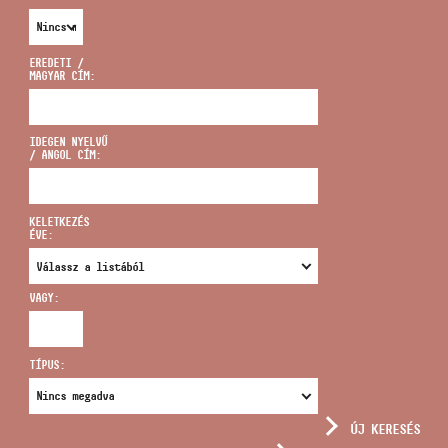
EREDETI /
MAGYAR CÍM:
CÍM
IDEGEN NYELVŰ
/ ANGOL CÍM:
EMAIL
infokozpont@bmc.hu
KELETKEZÉS
ÉVE:
TELEFON
VAGY:
NYITVA TARTÁS
TÍPUS:
ÚJ KERESÉS