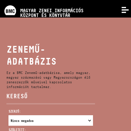
PROGRAMOK
MAGYAR ZENEI INFORMÁCIÓS
MENÜ
KÖZPONT ÉS KÖNYVTÁR
VERSENYEK
KÉPZÉSEK
ZENEMŰ-
ADATBÁZIS
KIADVÁNYOK
Ez a BMC Zenemű-adatbázisa, amely magyar,
RÓLUNK
magyar származású vagy Magyarországon élő
zeneszerzők műveivel kapcsolatos
információt tartalmaz.
KERESŐ
KAPCSOLAT
SZERZŐ:
VIDEÓ GALÉRIA
SZÜLETETT: