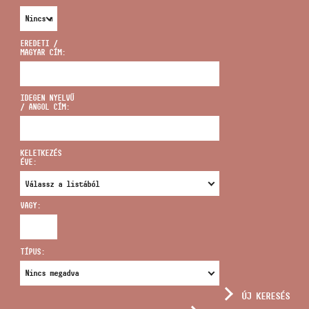
EREDETI /
MAGYAR CÍM:
CÍM
IDEGEN NYELVŰ
/ ANGOL CÍM:
EMAIL
infokozpont@bmc.hu
KELETKEZÉS
ÉVE:
TELEFON
VAGY:
NYITVA TARTÁS
TÍPUS:
ÚJ KERESÉS