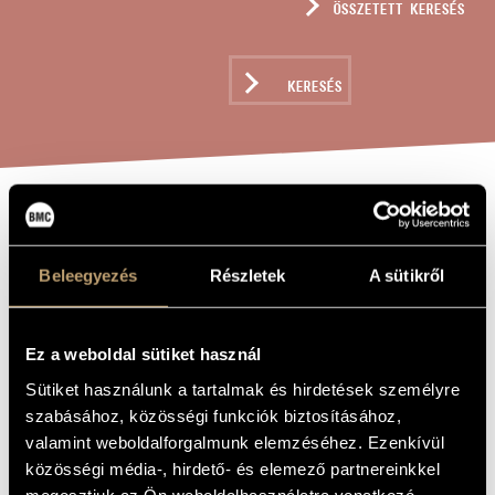
ÖSSZETETT KERESÉS
MŰVÉSZADATBÁZIS
ZENEMŰ-ADATBÁZIS
KERESÉS
ZENEI KÖNYVTÁR, ONLINE KATALÓGUS
MISER CATULLE
A MŰ CÍME
Beleegyezés
Részletek
A sütikről
Huzella Elek
ZENESZERZŐ
Miser Catulle
EREDETI /
Ez a weboldal sütiket használ
MAGYAR CÍM
Sütiket használunk a tartalmak és hirdetések személyre
Miser Catulle
IDEGEN
NYELVŰ /
szabásához, közösségi funkciók biztosításához,
ANGOL CÍM
valamint weboldalforgalmunk elemzéséhez. Ezenkívül
(Catulli Carmina VIII) Szoprán és tenor szólókra, és 10
ALCÍM
rézfúvós hangszerre
közösségi média-, hirdető- és elemező partnereinkkel
1970
megosztjuk az Ön weboldalhasználatra vonatkozó
A MŰ