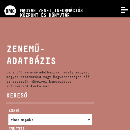
PROGRAMOK
MAGYAR ZENEI INFORMÁCIÓS
MENÜ
KÖZPONT ÉS KÖNYVTÁR
VERSENYEK
KÉPZÉSEK
ZENEMŰ-
ADATBÁZIS
KIADVÁNYOK
Ez a BMC Zenemű-adatbázisa, amely magyar,
RÓLUNK
magyar származású vagy Magyarországon élő
zeneszerzők műveivel kapcsolatos
információt tartalmaz.
KERESŐ
KAPCSOLAT
SZERZŐ:
VIDEÓ GALÉRIA
SZÜLETETT: